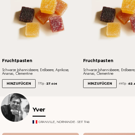
Fruchtpasten
Fruchtpasten
Schwarze Johannisbeere, Erdbeere, Aprikose,
Schwarze Johannisbeere, Erdbeere,
Ananas, Clementine
Ananas, Clementine
27
62
170g
440g
HINZUFÜGEN
HINZUFÜGEN
.60€
.
Yver
GRANVILLE, NORMANDIE - SEIT 1946