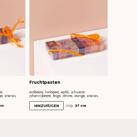
Fruchtpasten
ze
erdbeere, himbeere, apfel, schwarze
nge, ananas,
johannisbeere, feige, zitrone, orange, ananas,
passionfrucht, aprikose
27
360g
HINZUFÜGEN
00€
.60€