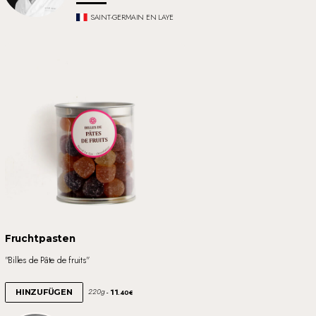
SAINT-GERMAIN EN LAYE
Fruchtpasten
"Billes de Pâte de fruits"
11
220g
HINZUFÜGEN
.40€