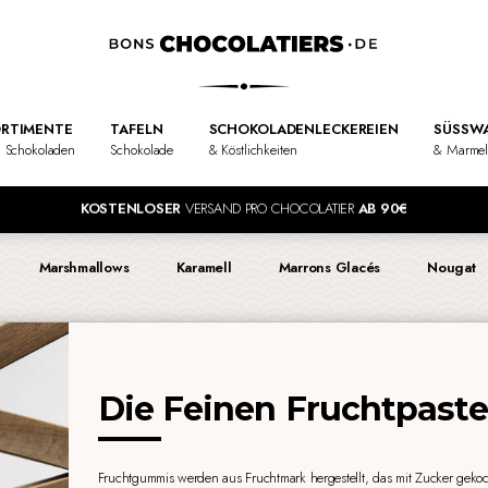
RTIMENTE
TAFELN
SCHOKOLADENLECKEREIEN
SÜSSWA
 Schokoladen
Schokolade
& Köstlichkeiten
& Marme
KOSTENLOSER
VERSAND PRO CHOCOLATIER
AB 90€
Marshmallows
Karamell
Marrons Glacés
Nougat
Die Feinen Fruchtpast
Fruchtgummis werden aus Fruchtmark hergestellt, das mit Zucker gekoc