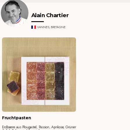
Alain Chartier
VANNES, BRETAGNE
Fruchtpasten
Erdbeere aus Plougastel, Passion, Aprikose, Grüner