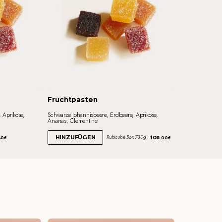
Fruchtpasten
 Aprikose,
Schwarze Johannisbeere, Erdbeere, Aprikose,
Ananas, Clementine
108
Rubicube Box 730g
HINZUFÜGEN
40€
.00€