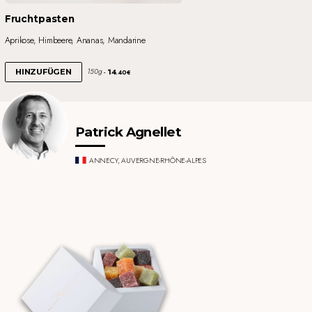
Fruchtpasten
Aprikose, Himbeere, Ananas, Mandarine
14
150g
HINZUFÜGEN
.40€
Patrick Agnellet
ANNECY, AUVERGNE-RHÔNE-ALPES