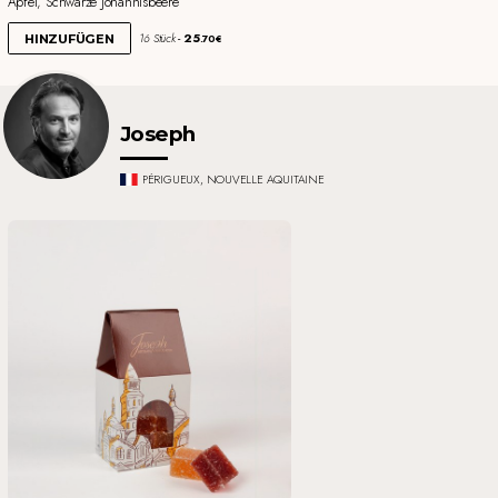
Apfel, Schwarze Johannisbeere
25
16 Stück
HINZUFÜGEN
.70€
Joseph
PÉRIGUEUX, NOUVELLE AQUITAINE