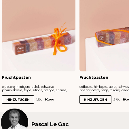
Fruchtpasten
Fruchtpasten
erdbeere, himbeere, apfel, schwarze
erdbeere, himbeere, apfel, schwar
johannisbeere, feige, zitrone, orange, ananas,
johannisbeere, feige, zitrone, ora
passionfrucht, aprikose
passionfrucht, aprikose
10
19
120g
240g
HINZUFÜGEN
HINZUFÜGEN
.10€
.
Pascal Le Gac