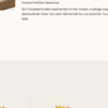
'trockene Konfitüre' bezeichnet.
Der Chocolatier-Konditor experimentiert mit den Aromen unzähliger sorg
überraschende Weise. Von zarter Veilchennote bis zum exotischen Yuzu-
Süße.