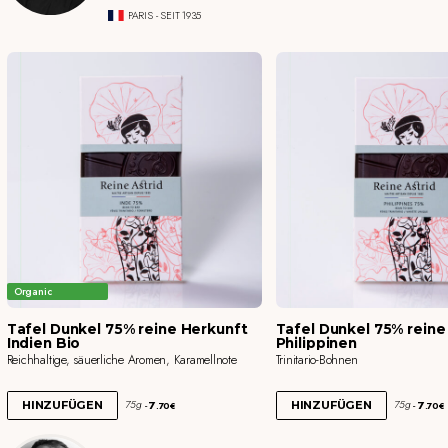
PARIS - SEIT 1935
Organic
Tafel Dunkel 75% reine Herkunft
Tafel Dunkel 75% reine
Indien Bio
Philippinen
Reichhaltige, säuerliche Aromen, Karamellnote
Trinitario-Bohnen
7
7
75g
75g
HINZUFÜGEN
HINZUFÜGEN
.70€
.70€