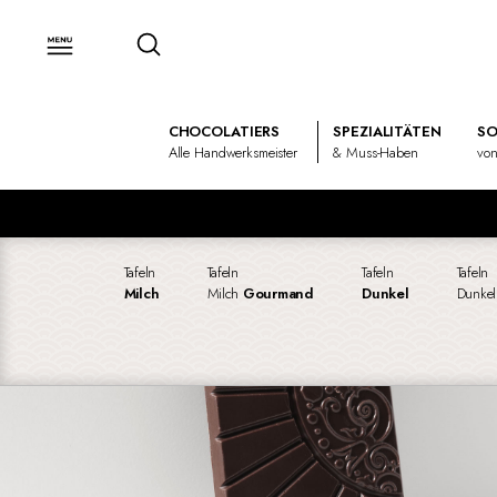
CHOCOLATIERS
SPEZIALITÄTEN
SO
Alle Handwerksmeister
& Muss-Haben
von
Tafeln
Tafeln
Tafeln
Tafeln
Milch
Milch
Gourmand
Dunkel
Dunke