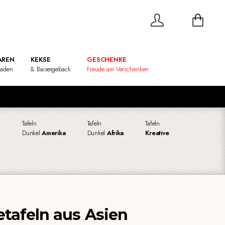
REN
KEKSE
GESCHENKE
laden
& Baisergebäck
Freude am Verschenken
Tafeln
Tafeln
Tafeln
n
Dunkel
Amerika
Dunkel
Afrika
Kreative
tafeln aus Asien