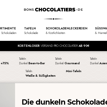
RTIMENTE
TAFELN
SCHOKOLADENLECKEREIEN
SÜSSWA
 Schokoladen
Schokolade
& Köstlichkeiten
& Marme
KOSTENLOSER
VERSAND PRO CHOCOLATIER
AB 90€
Tafeln
Tafeln
Tafeln
l
+75%
Dunkel
Bean-to-Bar
Dunkel
Gourmand
Dunkel
Asie
Tafeln
Mini-Tafeln
Weiße & Süßigkeiten
Die dunkeln Schokolade