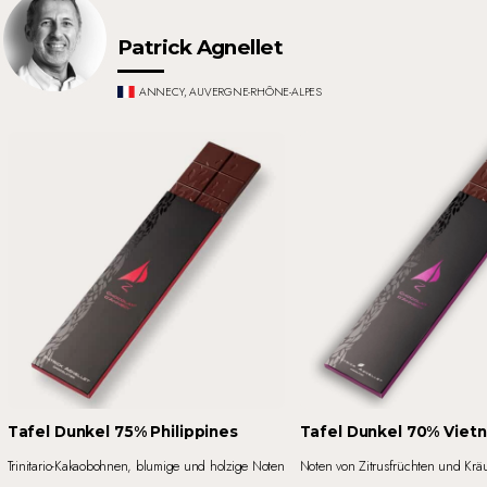
Patrick Agnellet
ANNECY, AUVERGNE-RHÔNE-ALPES
Tafel Dunkel 75% Philippines
Tafel Dunkel 70% Viet
Trinitario-Kakaobohnen, blumige und holzige Noten
Noten von Zitrusfrüchten und Krä