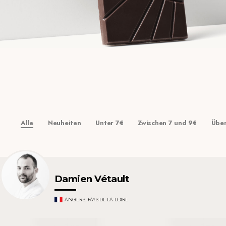
Alle
Neuheiten
Unter 7
€
Zwischen 7
und 9
€
Über
Damien Vétault
ANGERS, PAYS DE LA LOIRE