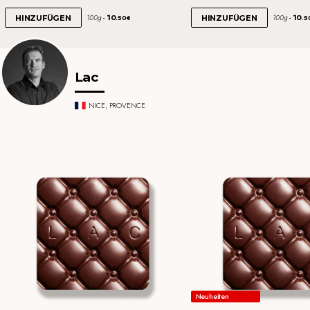
10
10
100g
100g
HINZUFÜGEN
HINZUFÜGEN
.50€
.5
Lac
NICE, PROVENCE
Neuheiten