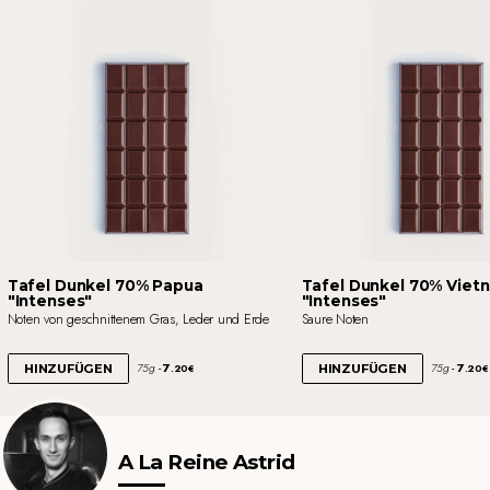
Tafel Dunkel 70% Papua
Tafel Dunkel 70% Viet
"Intenses"
"Intenses"
Noten von geschnittenem Gras, Leder und Erde
Saure Noten
7
7
75g
75g
HINZUFÜGEN
HINZUFÜGEN
.20€
.20€
A La Reine Astrid