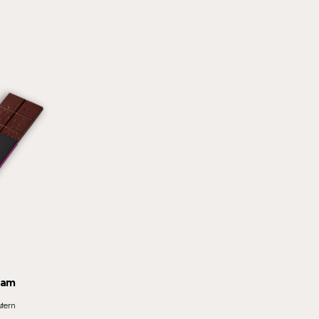
nam
utern