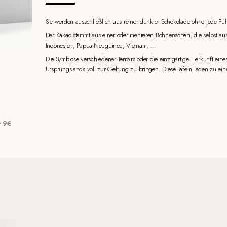
Sie werden ausschließlich aus reiner dunkler Schokolade ohne jede Füll
Der Kakao stammt aus einer oder mehreren Bohnensorten, die selbst au
Indonesien, Papua-Neuguinea, Vietnam, ...
Die Symbiose verschiedener Terroirs oder die einzigartige Herkunft eine
Ursprungslands voll zur Geltung zu bringen. Diese Tafeln laden zu eine
 9
€