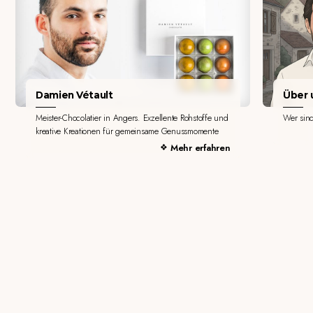
Damien Vétault
Über u
Meister-Chocolatier in Angers. Exzellente Rohstoffe und
Wer sin
kreative Kreationen für gemeinsame Genussmomente
Mehr erfahren