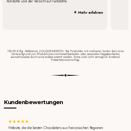
Rohstoffe und der Verzicht auf Farbstoffe.
Mehr erfahren
152.00 €/kg - Reference: JVLCQ-0234000116 - Bei Produkten mit mehreren Sorten kann eine
Sorte aufgrund von Produktionsunvorhersehbarkeiten oder saisonalen Gegebenheiten
ausnahmsweise durch eine andere ersetzt werden. Fotos sind nicht vertraglich bindend.
Präsentationsvorschlag.
Kundenbewertungen
Website, die die besten Chocolatiers aus französischen Regionen