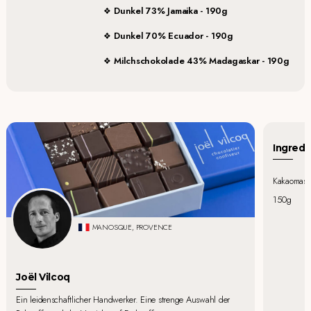
Dunkel 73% Jamaika - 190g
Dunkel 70% Ecuador - 190g
Milchschokolade 43% Madagaskar - 190g
Ingredi
Kakaomasse
150g
MANOSQUE, PROVENCE
Joël Vilcoq
Ein leidenschaftlicher Handwerker. Eine strenge Auswahl der