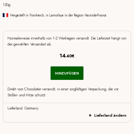
130g
Hergestellt in Frankreich, in Lamorlaye in der Region Hauts-de-France.
Normalerweise innerhalb von 1-2 Werktagen versandt. Die Lieferzeit hängt von
der gewählten Versandart ab.
14
.40€
HINZUFÜGEN
Direkt vom Chocolatier versandt, in einer sorgfältigen Verpackung, die vor
Stößen und Hitze schützt.
Lieferland: Germany
Lieferland ändern