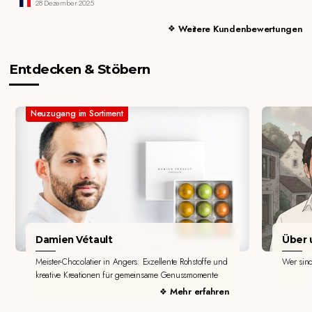
28 Dezember 2025
Weitere Kundenbewertungen
Entdecken & Stöbern
Neuzugang im Sortiment
Damien Vétault
Über u
Meister-Chocolatier in Angers. Exzellente Rohstoffe und
Wer sin
kreative Kreationen für gemeinsame Genussmomente
Mehr erfahren