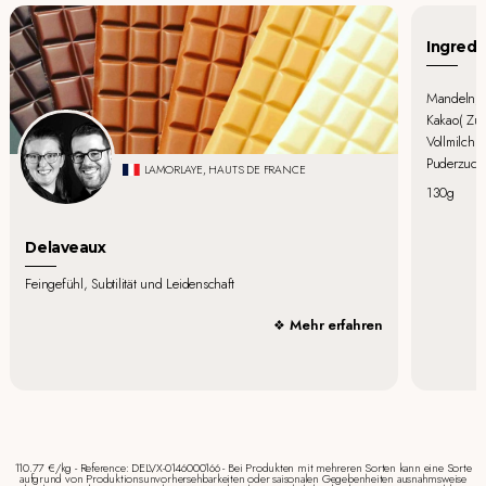
Ingredi
Mandeln, 
Kakao( Zuc
Vollmilchpu
Puderzucke
LAMORLAYE, HAUTS DE FRANCE
130g
Delaveaux
Feingefühl, Subtilität und Leidenschaft
Mehr erfahren
110.77 €/kg - Reference: DELVX-0146000166 - Bei Produkten mit mehreren Sorten kann eine Sorte
aufgrund von Produktionsunvorhersehbarkeiten oder saisonalen Gegebenheiten ausnahmsweise