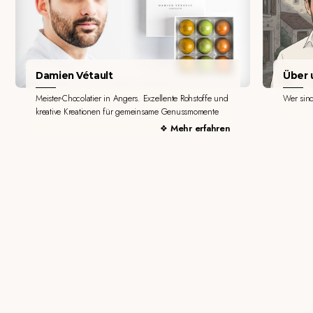
Damien Vétault
Über u
Meister-Chocolatier in Angers. Exzellente Rohstoffe und
Wer sin
kreative Kreationen für gemeinsame Genussmomente
Mehr erfahren