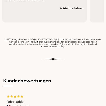
Mehr erfahren
229.17 €/kg - Reference: VDRAN-0228000020 - Bei Produkten mit mehreren Sorten kann eine
Sorte aufgrund von Produktionsunvorhersehbarkeiten oder saisonalen Gegebenheiten
ausnahmsweise durch eine andere ersetzt werden. Fotos sind nicht vertraglich bindend.
Präsentationsvorschlag.
Kundenbewertungen
Perfekt perfekt