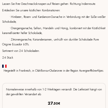
Lassen Sie Ihre Geschmacksknospen auf Reisen gehen: Richtung Indienroute.
Entdecken Sie unsere köstlichen Kombinationen:
• Himbeer-, Rosen- und Kardamom-Ganache in Verbindung mit der Süße weißer
Schokolade,
• Orangenganache, Safran, Mandeln und Honig, kombiniert mit der Köstlichkeit
karamellisierter heller Schokolade,
• Zitronenganache, Koriandersamen, umhüllt von dunkler Schokolade Pure
Origine Ecuador 65%.
Sortiment von 24 Schokoladen.
24 Stück
Hergestellt in Frankreich, in Châtillon-sur-Chalaronne in der Region Auvergne-Rhône-Alpes.
Normalerweise innerhalb von 1-2 Werktagen versandt. Die Lieferzeit hängt von
der gewählten Versandart ab.
27
.50€