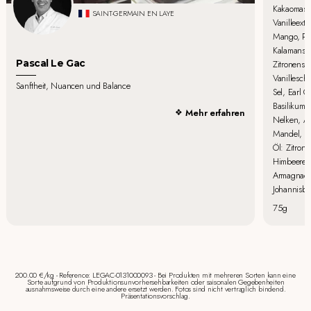
Kakaomasse
SAINT-GERMAIN EN LAYE
Vanilleextr
Mango, Pas
Kalamansi,
Pascal Le Gac
Zitronensch
Vanillescho
Sanftheit, Nuancen und Balance
Sel, Earl G
Basilikum,
Mehr erfahren
Nelken, An
Mandel, Ha
Öl: Zitron
Himbeere, 
Armagnac. 
Johannisbe
75g
200.00 €/kg - Reference: LEGAC-0131000093 - Bei Produkten mit mehreren Sorten kann eine
Sorte aufgrund von Produktionsunvorhersehbarkeiten oder saisonalen Gegebenheiten
ausnahmsweise durch eine andere ersetzt werden. Fotos sind nicht vertraglich bindend.
Präsentationsvorschlag.