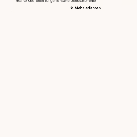
kreative Kreationen für gemeinsame Genussmomente
Mehr erfahren