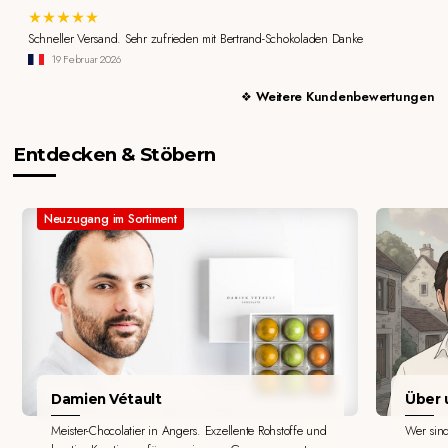
Schneller Versand. Sehr zufrieden mit Bertrand-Schokoladen Danke
19 Februar 2026
Weitere Kundenbewertungen
Entdecken & Stöbern
Neuzugang im Sortiment
Damien Vétault
Über u
Meister-Chocolatier in Angers. Exzellente Rohstoffe und
Wer sin