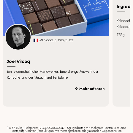
Ingredi
Kakaobohne
Kakaopulve
175g
MANOSQUE, PROVENCE
Joël Vilcoq
Ein leidenschaftlicher Handwerker. Eine strenge Auswahl der
Rohstoffe und der Verzicht auf Farbstoffe.
Mehr erfahren
116.57 €/kg - Reference: JVLCQ-0234000047 - Bei Produkten mit mehreren Sorten kann eine
Sorte aufgrund von Produktionsunvorhersehbarkeiten oder saisonalen Gegebenheiten