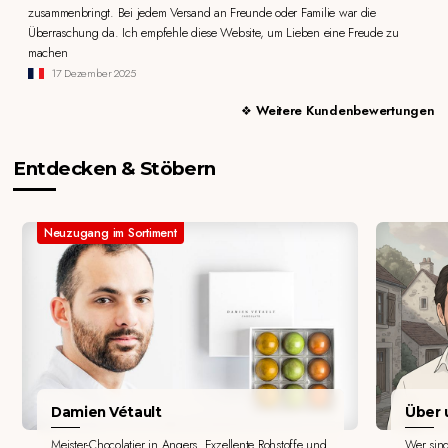
zusammenbringt. Bei jedem Versand an Freunde oder Familie war die
Überraschung da. Ich empfehle diese Website, um Lieben eine Freude zu
machen
17 Dezember 2025
Weitere Kundenbewertungen
Entdecken & Stöbern
Neuzugang im Sortiment
Damien Vétault
Über u
Meister-Chocolatier in Angers. Exzellente Rohstoffe und
Wer sin