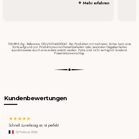
Mehr erfahren
105.88 €/kg - Reference: DELVX-0146000061 - Bei Produkten mit mehreren Sorten kann eine
Sorte aufgrund von Produktionsunvorhersehbarkeiten oder saisonalen Gegebenheiten
ausnahmsweise durch eine andere ersetzt werden. Fotos sind nicht vertraglich bindend.
Präsentationsvorschlag.
Kundenbewertungen
Schnell zuverlässig es ist perfekt.
22 Februar 2026