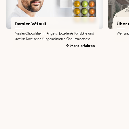
Damien Vétault
Über u
Meister-Chocolatier in Angers. Exzellente Rohstoffe und
Wer sin
kreative Kreationen für gemeinsame Genussmomente
Mehr erfahren