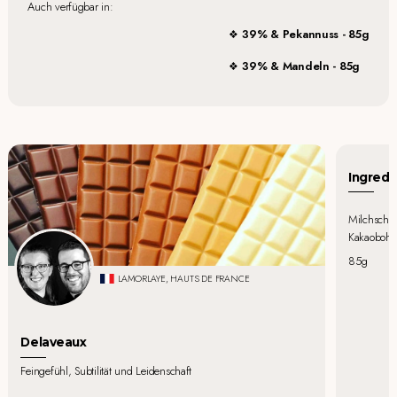
Auch verfügbar in:
39% & Pekannuss - 85g
39% & Mandeln - 85g
Ingredi
Milchschok
Kakaobohnen
85g
LAMORLAYE, HAUTS DE FRANCE
Delaveaux
Feingefühl, Subtilität und Leidenschaft