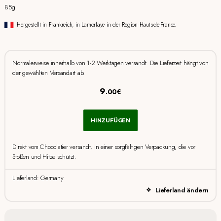
85g
Hergestellt in Frankreich, in Lamorlaye in der Region Hauts-de-France.
Normalerweise innerhalb von 1-2 Werktagen versandt. Die Lieferzeit hängt von
der gewählten Versandart ab.
9
.00€
HINZUFÜGEN
Direkt vom Chocolatier versandt, in einer sorgfältigen Verpackung, die vor
Stößen und Hitze schützt.
Lieferland: Germany
Lieferland ändern