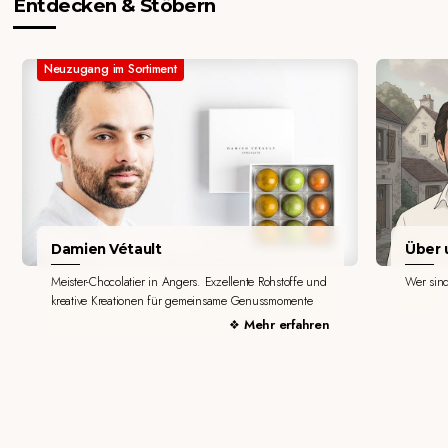
Entdecken & Stöbern
Neuzugang im Sortiment
Damien Vétault
Über u
Meister-Chocolatier in Angers. Exzellente Rohstoffe und
Wer sin
kreative Kreationen für gemeinsame Genussmomente
Mehr erfahren