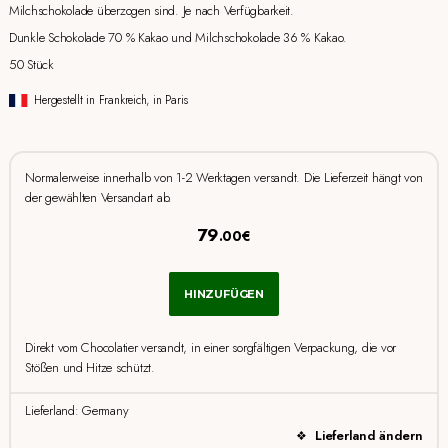
Milchschokolade überzogen sind. Je nach Verfügbarkeit.
Dunkle Schokolade 70 % Kakao und Milchschokolade 36 % Kakao.
50 Stück
Hergestellt in Frankreich, in Paris
Normalerweise innerhalb von 1-2 Werktagen versandt. Die Lieferzeit hängt von
der gewählten Versandart ab.
79
.00€
HINZUFÜGEN
Direkt vom Chocolatier versandt, in einer sorgfältigen Verpackung, die vor
Stößen und Hitze schützt.
Lieferland: Germany
Lieferland ändern