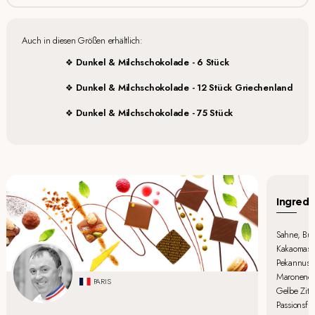
Auch in diesen Größen erhältlich:
Dunkel & Milchschokolade - 6 Stück
Dunkel & Milchschokolade - 12 Stück Griechenland
Dunkel & Milchschokolade - 75 Stück
Ingredi
Sahne, But
Kakaomasse
Pekannuss,
Maronencre
PARIS
Gelbe Zitr
Passionsfr