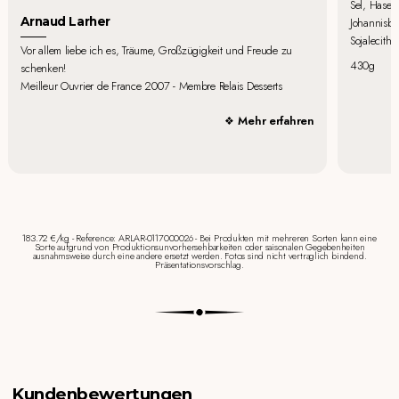
Sel, Hasel
Arnaud Larher
Johannisbe
Sojalecithi
Vor allem liebe ich es, Träume, Großzügigkeit und Freude zu
430g
schenken!
Meilleur Ouvrier de France 2007 - Membre Relais Desserts
Mehr erfahren
183.72 €/kg - Reference: ARLAR-0117000026 - Bei Produkten mit mehreren Sorten kann eine
Sorte aufgrund von Produktionsunvorhersehbarkeiten oder saisonalen Gegebenheiten
ausnahmsweise durch eine andere ersetzt werden. Fotos sind nicht vertraglich bindend.
Präsentationsvorschlag.
Kundenbewertungen