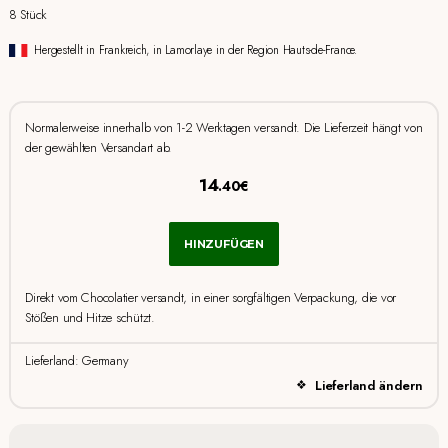
8 Stück
Hergestellt in Frankreich, in Lamorlaye in der Region Hauts-de-France.
Normalerweise innerhalb von 1-2 Werktagen versandt. Die Lieferzeit hängt von
der gewählten Versandart ab.
14
.40€
HINZUFÜGEN
Direkt vom Chocolatier versandt, in einer sorgfältigen Verpackung, die vor
Stößen und Hitze schützt.
Lieferland: Germany
Lieferland ändern