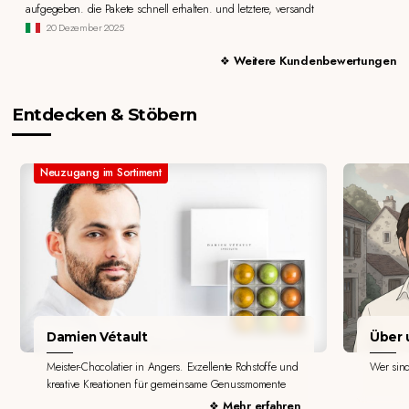
aufgegeben. die Pakete schnell erhalten. und letztere, versandt
20 Dezember 2025
Weitere Kundenbewertungen
Entdecken & Stöbern
Neuzugang im Sortiment
Damien Vétault
Über u
Meister-Chocolatier in Angers. Exzellente Rohstoffe und
Wer sin
kreative Kreationen für gemeinsame Genussmomente
Mehr erfahren