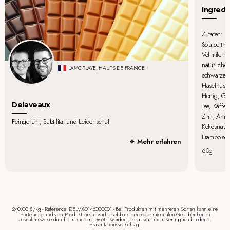
Ingredi
Zutaten: D
Sojalecithi
Vollmilchpu
natürlicher
LAMORLAYE, HAUTS DE FRANCE
schwarze J
Haselnuss,
Honig, Gue
Delaveaux
Tee, Kaffee
Zimt, Anis
Feingefühl, Subtilität und Leidenschaft
Kokosnuss,
Framboise,
Mehr erfahren
60g
240.00 €/kg - Reference: DELVX-0146000001 - Bei Produkten mit mehreren Sorten kann eine
Sorte aufgrund von Produktionsunvorhersehbarkeiten oder saisonalen Gegebenheiten
ausnahmsweise durch eine andere ersetzt werden. Fotos sind nicht vertraglich bindend.
Präsentationsvorschlag.