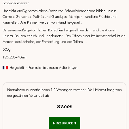
Schokoladensorten.
Ungefähr dreißig verschiedene Sorten von Schokoladenbonbons bilden unsere
Coffrets: Ganaches, Pralinés und Giandujas, Marzipan, kandierte Früchte und
Karamellen. Alle Pralinen werden von Hand hergestellt.
Da sie aus außergewöhnlichen Rohstoffen hergestellt werden, sind die Aromen
unserer Pralinen ehrlich und ungekünstelt. Das Öffnen einer Pralinenschachtel ist ein
Moment des Lächelns, der Entdeckung und des Teilens....
500g
130x205x40mm
Hergestellt in Frankreich in unserem Atelier in Lyon
Normalerweise innerhalb von 1-2 Werktagen versandt. Die Lieferzeit hängt von
der gewählten Versandart ab.
87
.00€
HINZUFÜGEN