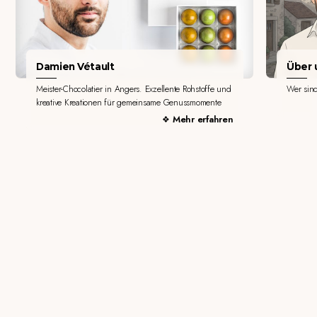
Damien Vétault
Über u
Meister-Chocolatier in Angers. Exzellente Rohstoffe und
Wer sin
kreative Kreationen für gemeinsame Genussmomente
Mehr erfahren