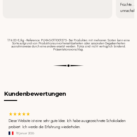
Früchte...)
unnachahm
174.00 €/kg - Reference: PLMAS-0111001575 - Bei Produkten mit mehreren Sorten kann eine
Sorte aufgrund von Produktionsunvorhersehbarkeiten oder saisonalen Gegebenheiten
ausnahmsweise durch eine andere ersetzt werden. Fotos sind nicht vertraglich bindend.
Präsentationsvorschlag.
Kundenbewertungen
Diese Website ist eine sehr gute Idee. Ich habe ausgezeichnete Schokoladen
probiert. Ich werde die Erfahrung wiederholen.
18 Januar 2026