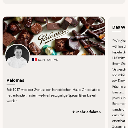
Das Wor
"Wir glaube
wählen die
Regeln der
Hilfsmittel
LYON - SEIT 1917
ihrem Gesc
Verwendun
Rohstoffen
Palomas
der Drôme 
Früchte au
Seit 1917 wird der Genuss der französischen Haute Chocolaterie
Bresse... 
neu erfunden, indem weltweit einzigartige Spezialitäten kreiert
jeweils ih
werden
Beherrschu
standardis
Mehr erfahren
dass die 
ersetzbar i
Zusammense