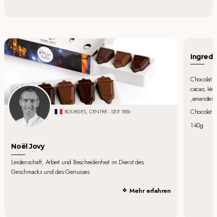
Ingredi
Chocolat au
cacao, léci
,amandes, s
Chocolat a
BOURGES, CENTRE - SEIT 1856
140g
Noël Jovy
Leidenschaft, Arbeit und Bescheidenheit im Dienst des
Geschmacks und des Genusses
Mehr erfahren