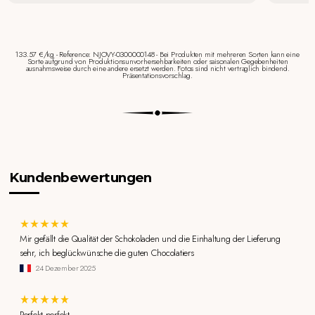
133.57 €/kg - Reference: NJOVY-0300000148 - Bei Produkten mit mehreren Sorten kann eine
Sorte aufgrund von Produktionsunvorhersehbarkeiten oder saisonalen Gegebenheiten
ausnahmsweise durch eine andere ersetzt werden. Fotos sind nicht vertraglich bindend.
Präsentationsvorschlag.
Kundenbewertungen
Mir gefällt die Qualität der Schokoladen und die Einhaltung der Lieferung
sehr, ich beglückwünsche die guten Chocolatiers
24 Dezember 2025
Perfekt perfekt