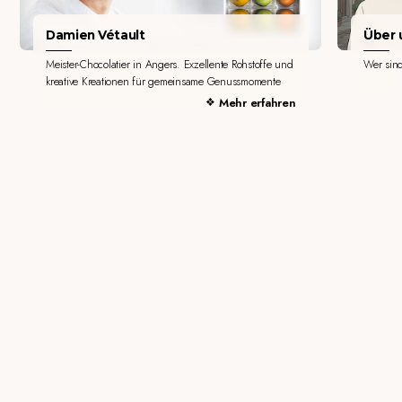
Damien Vétault
Über u
Meister-Chocolatier in Angers. Exzellente Rohstoffe und
Wer sin
kreative Kreationen für gemeinsame Genussmomente
Mehr erfahren