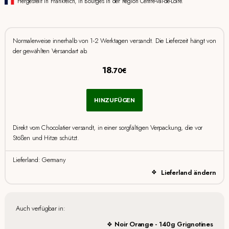
Hergestellt in Frankreich, in Bourges in der Region Centre-Val-de-Loire.
Normalerweise innerhalb von 1-2 Werktagen versandt. Die Lieferzeit hängt von
der gewählten Versandart ab.
18
.70€
HINZUFÜGEN
Direkt vom Chocolatier versandt, in einer sorgfältigen Verpackung, die vor
Stößen und Hitze schützt.
Lieferland: Germany
Lieferland ändern
Auch verfügbar in:
Noir Orange - 140g Grignotines