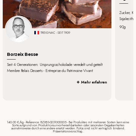
Zucker, Ka
Sojalecithin
90g
TREIGNAC - SEIT 1909
Borzeix Besse
Seit 4 Generationen: Ursprungsschokolade veredelt und geteilt
Membre Relais Desserts - Entreprise du Patrimoine Vivant
Mehr erfahren
140.00 €/kg - Reference: BZXBS-0231000005 - Bei Produkten mit mehreren Sorten kann eine
Sorte aufgrund von Produktionsunvorhersehbarkeiten oder saisonalen Gegebenheiten
ausnahmsweise durch eine andere ersetzt werden. Fotos sind nicht vertraglich bindend.
Präsentationsvorschlag.