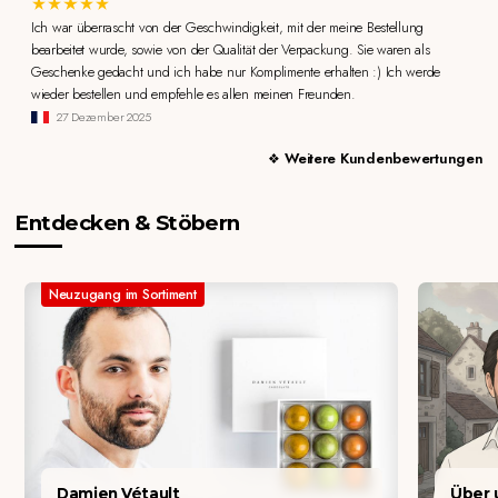
Ich war überrascht von der Geschwindigkeit, mit der meine Bestellung
bearbeitet wurde, sowie von der Qualität der Verpackung. Sie waren als
Geschenke gedacht und ich habe nur Komplimente erhalten :) Ich werde
wieder bestellen und empfehle es allen meinen Freunden.
27 Dezember 2025
Weitere Kundenbewertungen
Entdecken & Stöbern
Neuzugang im Sortiment
Damien Vétault
Über u