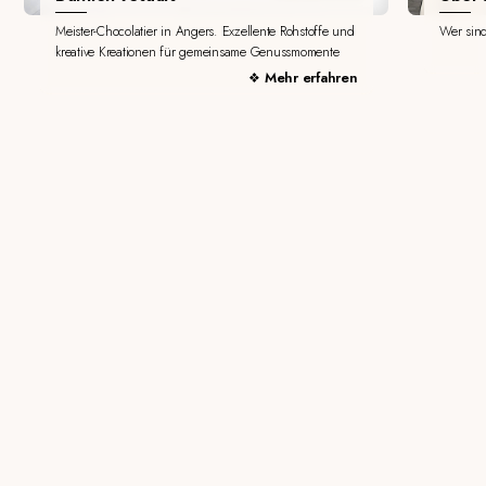
Meister-Chocolatier in Angers. Exzellente Rohstoffe und
Wer sin
kreative Kreationen für gemeinsame Genussmomente
Mehr erfahren