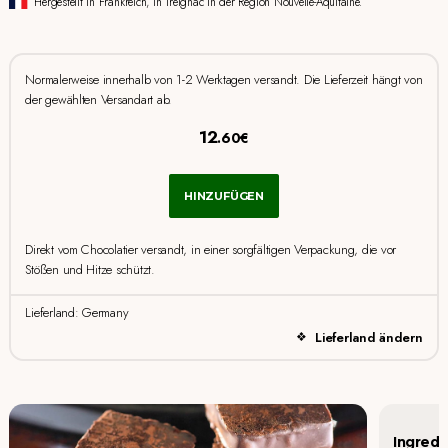
Hergestellt in Frankreich, in Treignac in der Region Nouvelle-Aquitaine.
Normalerweise innerhalb von 1-2 Werktagen versandt. Die Lieferzeit hängt von
der gewählten Versandart ab.
12
.60€
HINZUFÜGEN
Direkt vom Chocolatier versandt, in einer sorgfältigen Verpackung, die vor
Stößen und Hitze schützt.
Lieferland: Germany
Lieferland ändern
Ingredi