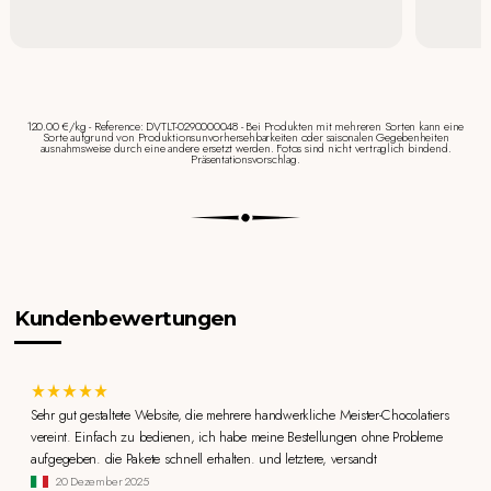
120.00 €/kg - Reference: DVTLT-0290000048 - Bei Produkten mit mehreren Sorten kann eine
Sorte aufgrund von Produktionsunvorhersehbarkeiten oder saisonalen Gegebenheiten
ausnahmsweise durch eine andere ersetzt werden. Fotos sind nicht vertraglich bindend.
Präsentationsvorschlag.
Kundenbewertungen
Sehr gut gestaltete Website, die mehrere handwerkliche Meister-Chocolatiers
vereint. Einfach zu bedienen, ich habe meine Bestellungen ohne Probleme
aufgegeben. die Pakete schnell erhalten. und letztere, versandt
20 Dezember 2025