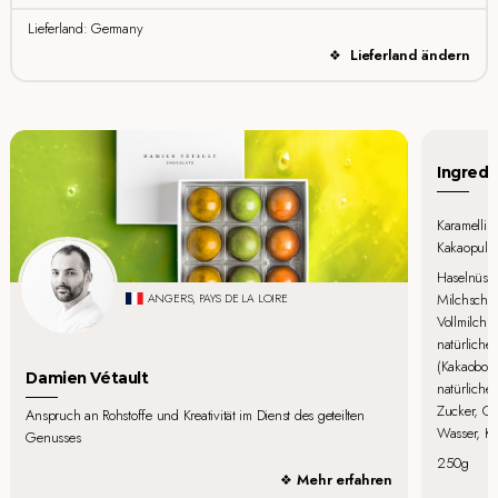
Lieferland: Germany
Lieferland ändern
Ingredi
Karamellis
Kakaopulve
Haselnüsse
Milchscho
ANGERS, PAYS DE LA LOIRE
Vollmilchp
natürlicher
(Kakaobohn
Damien Vétault
natürliche
Zucker, Glu
Anspruch an Rohstoffe und Kreativität im Dienst des geteilten
Wasser, Ka
Genusses
250g
Mehr erfahren