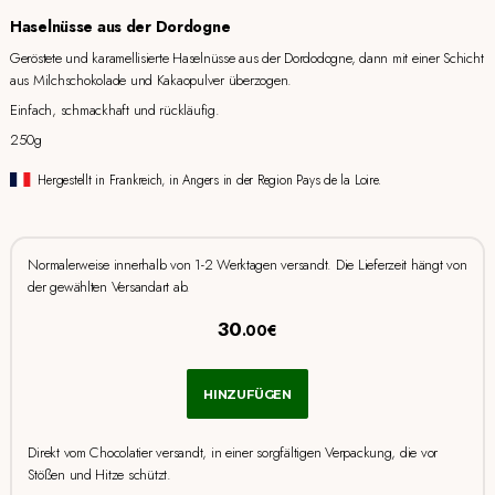
Haselnüsse aus der Dordogne
Geröstete und karamellisierte Haselnüsse aus der Dordodogne, dann mit einer Schicht
aus Milchschokolade und Kakaopulver überzogen.
Einfach, schmackhaft und rückläufig.
250g
Hergestellt in Frankreich, in Angers in der Region Pays de la Loire.
Normalerweise innerhalb von 1-2 Werktagen versandt. Die Lieferzeit hängt von
der gewählten Versandart ab.
30
.00€
HINZUFÜGEN
Direkt vom Chocolatier versandt, in einer sorgfältigen Verpackung, die vor
Stößen und Hitze schützt.