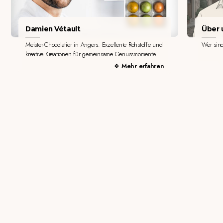
Damien Vétault
Über u
Meister-Chocolatier in Angers. Exzellente Rohstoffe und
Wer sin
kreative Kreationen für gemeinsame Genussmomente
Mehr erfahren