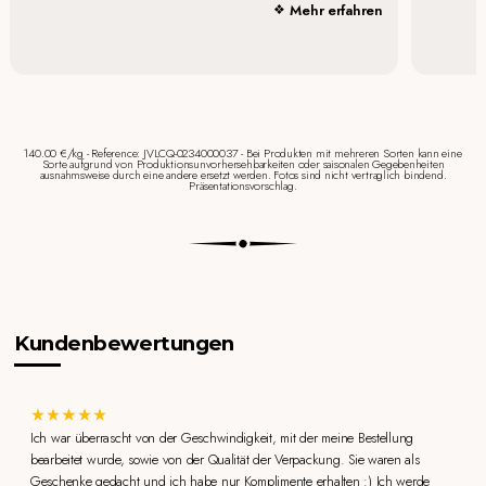
Mehr erfahren
140.00 €/kg - Reference: JVLCQ-0234000037 - Bei Produkten mit mehreren Sorten kann eine
Sorte aufgrund von Produktionsunvorhersehbarkeiten oder saisonalen Gegebenheiten
ausnahmsweise durch eine andere ersetzt werden. Fotos sind nicht vertraglich bindend.
Präsentationsvorschlag.
Kundenbewertungen
Ich war überrascht von der Geschwindigkeit, mit der meine Bestellung
bearbeitet wurde, sowie von der Qualität der Verpackung. Sie waren als
Geschenke gedacht und ich habe nur Komplimente erhalten :) Ich werde