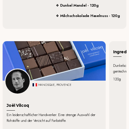
Dunkel Mandel - 120g
Milchschokolade Haselnuss - 120g
Ingredi
Dunkelscho
gentechnik
120g
MANOSQUE, PROVENCE
Joël Vilcoq
Ein leidenschaftlicher Handwerker. Eine strenge Auswahl der
Rohstoffe und der Verzicht auf Farbstoffe.