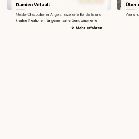
Damien Vétault
Über u
Meister-Chocolatier in Angers. Exzellente Rohstoffe und
Wer sin
kreative Kreationen für gemeinsame Genussmomente
Mehr erfahren