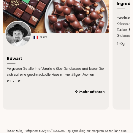
Ingredi
Haselnüss
Kakaobutte
Zucker, Bu
Glukosesir
PARIS
140g
Edwart
Vergessen Sie alle Ihre Vorurteile über Schokolade und lassen Sie
sich auf eine geschmackvolle Reise mit vielfältigen Aromen
entführen
Mehr erfahren
158.57 €/kg - Reference: EDWRT-0112000050 - Bei Produkten mit mehreren Sorten kann eine