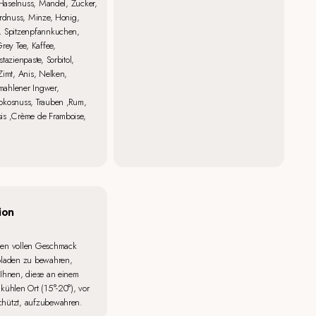
, Haselnuss, Mandel, Zucker,
Erdnuss, Minze, Honig,
, Spitzenpfannkuchen,
rey Tee, Kaffee,
tazienpaste, Sorbitol,
Zimt, Anis, Nelken,
ahlener Ingwer,
okosnuss, Trauben ,Rum,
is ,Crème de Framboise,
ion
en vollen Geschmack
oladen zu bewahren,
Ihnen, diese an einem
kühlen Ort (15°-20°), vor
hützt, aufzubewahren.