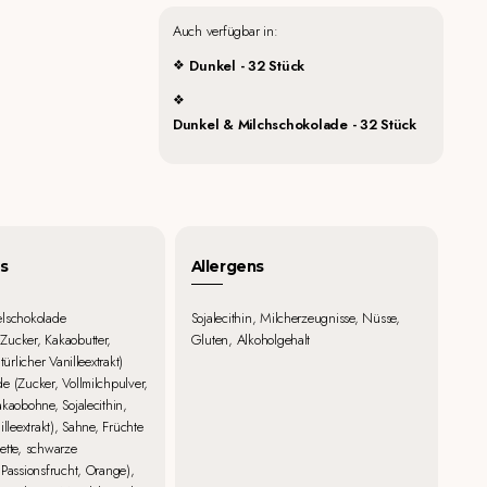
Auch verfügbar in:
Dunkel - 32 Stück
Dunkel & Milchschokolade - 32 Stück
s
Allergens
elschokolade
Sojalecithin, Milcherzeugnisse, Nüsse,
Zucker, Kakaobutter,
Gluten, Alkoholgehalt
türlicher Vanilleextrakt)
e (Zucker, Vollmilchpulver,
akaobohne, Sojalecithin,
illeextrakt), Sahne, Früchte
ette, schwarze
 Passionsfrucht, Orange),