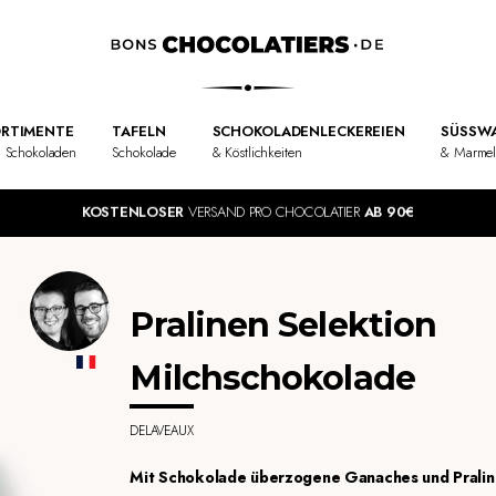
RTIMENTE
TAFELN
SCHOKOLADENLECKEREIEN
SÜSSWA
 Schokoladen
Schokolade
& Köstlichkeiten
& Marme
KOSTENLOSER
VERSAND PRO CHOCOLATIER
AB 90€
Pralinen Selektion
Milchschokolade
DELAVEAUX
Mit Schokolade überzogene Ganaches und Pralin