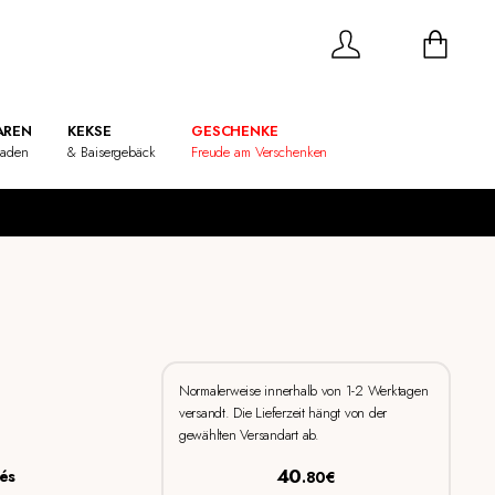
REN
KEKSE
GESCHENKE
laden
& Baisergebäck
Freude am Verschenken
Normalerweise innerhalb von 1-2 Werktagen
versandt. Die Lieferzeit hängt von der
gewählten Versandart ab.
40
és
.80€