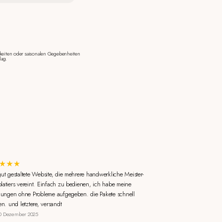
keiten oder saisonalen Gegebenheiten
lag.
gut gestaltete Website, die mehrere handwerkliche Meister-
latiers vereint. Einfach zu bedienen, ich habe meine
llungen ohne Probleme aufgegeben. die Pakete schnell
en. und letztere, versandt
0 Dezember 2025