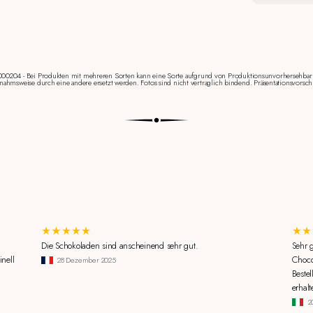
000204 - Bei Produkten mit mehreren Sorten kann eine Sorte aufgrund von Produktionsunvorhersehbar
nahmsweise durch eine andere ersetzt werden. Fotos sind nicht vertraglich bindend. Präsentationsvorsch
Die Schokoladen sind anscheinend sehr gut.
Sehr 
inell
Choco
28 Dezember 2025
Beste
erhalt
2