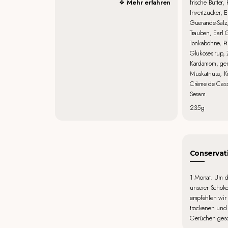
frische Butter
Mehr erfahren
Invertzucker, 
Guerande-Salz
Trauben, Earl G
Tonkabohne, Pis
Glukosesirup, 
Kardamom, gem
Muskatnuss, K
Crème de Cass
Sesam.
235g
Conservat
1 Monat. Um d
unserer Schok
empfehlen wir 
trockenen und 
Gerüchen gesc