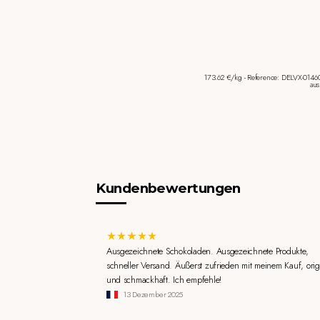
173.62 €/kg - Reference: DELVX-0146
aus
Kundenbewertungen
Ausgezeichnete Schokoladen. Ausgezeichnete Produkte,
schneller Versand. Äußerst zufrieden mit meinem Kauf, orig
und schmackhaft. Ich empfehle!
13 Dezember 2025