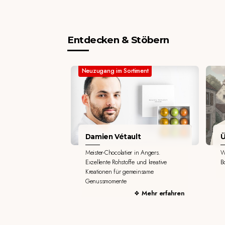
Entdecken & Stöbern
Neuzugang im Sortiment
Damien Vétault
Ü
Meister-Chocolatier in Angers.
W
Exzellente Rohstoffe und kreative
B
Kreationen für gemeinsame
Genussmomente
Mehr erfahren