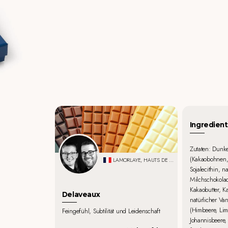
Ingredient
Zutaten: Dunk
(Kakaobohnen,
LAMORLAYE, HAUTS DE FRANCE
Sojalecithin, na
Milchschokolad
Kakaobutter, K
Delaveaux
natürlicher Van
(Himbeere, Lim
Feingefühl, Subtilität und Leidenschaft
Johannisbeere,