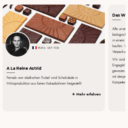
Das Wor
Alle unser
biologisch
in einem k
kaufen. Ve
PARIS - SEIT 1935
Verpackung
Wir sind st
Engagés" u
A La Reine Astrid
gewesen zu
mit denjen
Fernab vom städtischen Trubel wird Schokolade in
Kompetenze
Mikroproduktion aus fairen Kakaobohnen hergestellt
Mehr erfahren