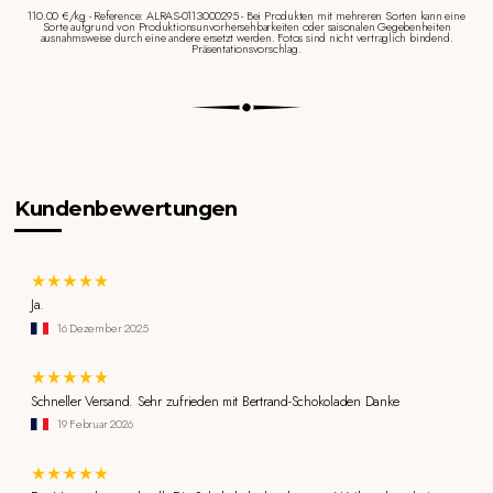
110.00 €/kg - Reference: ALRAS-0113000295 - Bei Produkten mit mehreren Sorten kann eine
Sorte aufgrund von Produktionsunvorhersehbarkeiten oder saisonalen Gegebenheiten
ausnahmsweise durch eine andere ersetzt werden. Fotos sind nicht vertraglich bindend.
Präsentationsvorschlag.
Kundenbewertungen
Ja.
16 Dezember 2025
Schneller Versand. Sehr zufrieden mit Bertrand-Schokoladen Danke
19 Februar 2026