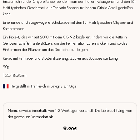
Erstaunlich runder Chypre-Kakao, bei dem man den hohen Kakaogehalt und den für
Haiti typischen Geschmack aus Trinitario-Bohnen mit hohem Criollo-Anteil genießen
kann.
Eine runde und ausgewogene Schokolade mit den für Haiti typischen Chypre- und
Kampfernoten.
Ein Projekt, das wir seit 2010 mit dem CG 92 begleiten, indem wir die Kette in
Genossenschaften unterstützen, um die Fermentation zu entwickeln und so das
Einkommen der Pflanzer um das Dreifache zu steigern.
Kakao mit Fairtrade- und Bio-Zertifizierung. Zucker aus Souppes sur Loing
90g
165x18x80mm
Hergestellt in Frankreich in Savigny sur Orge
Normalerweise innerhalb von 1-2 Werktagen versandt. Die Lieferzeit hängt von
der gewählten Versandart ab.
9
.90€