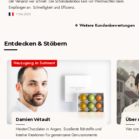
Der Versand war schnell. Die Schokoladenbox kam vor Weihnachten beim
Empfänger an. Schnelligkeit und Effizienz.
7 Mai 2025
Weitere Kundenbewertungen
Entdecken & Stöbern
Neuzugang im Sortiment
Damien Vétault
Über u
Meister-Chocolatier in Angers. Exzellente Rohstoffe und
Wer sin
kreative Kreationen für gemeinsame Genussmomente