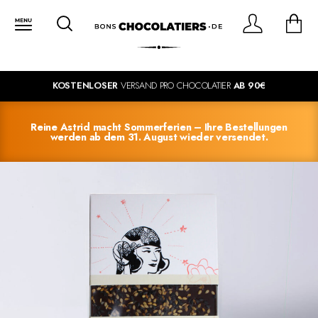
KOSTENLOSER
VERSAND PRO CHOCOLATIER
AB 90€
Reine Astrid macht Sommerferien – Ihre Bestellungen
werden ab dem 31. August wieder versendet.