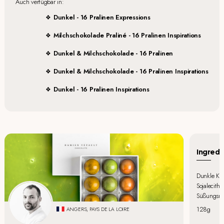
Auch verfügbar in:
Dunkel - 16 Pralinen Expressions
Milchschokolade Praliné - 16 Pralinen Inspirations
Dunkel & Milchschokolade - 16 Pralinen
Dunkel & Milchschokolade - 16 Pralinen Inspirations
Dunkel - 16 Pralinen Inspirations
Ingredi
Dunkle Kuv
Sojalecith
Süßungsmitt
128g
ANGERS, PAYS DE LA LOIRE