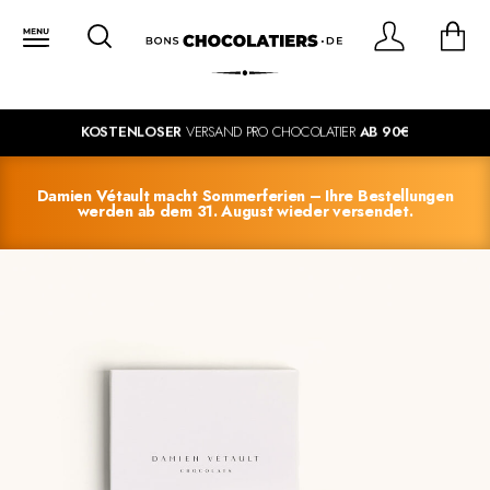
KOSTENLOSER
VERSAND PRO CHOCOLATIER
AB 90€
Damien Vétault macht Sommerferien – Ihre Bestellungen
werden ab dem 31. August wieder versendet.