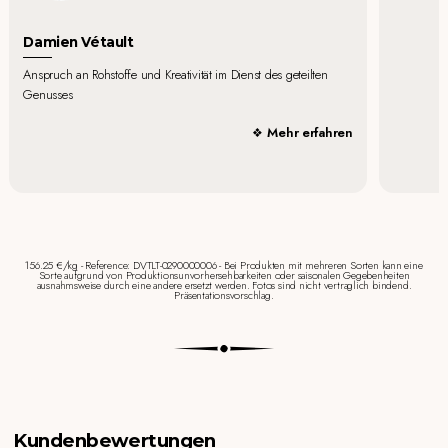
Damien Vétault
Anspruch an Rohstoffe und Kreativität im Dienst des geteilten
Genusses
Mehr erfahren
156.25 €/kg - Reference: DVTLT-0290000006 - Bei Produkten mit mehreren Sorten kann eine
Sorte aufgrund von Produktionsunvorhersehbarkeiten oder saisonalen Gegebenheiten
ausnahmsweise durch eine andere ersetzt werden. Fotos sind nicht vertraglich bindend.
Präsentationsvorschlag.
Kundenbewertungen