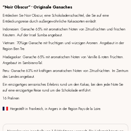
"Noir Obscur" • Originale Ganaches
Entdecken Sie Noir Obscur, eine Schokoladenschachtel, die Sie auf eine
Entdeckungsreise durch außergewöhnliche Kakaosorten einlädt:
Indonesien: Ganache 65% mit aromatischen Noten von Zitrusfrüchten und frischen
Kräutern. Auf der Insel Sumba angebaut.
Vietnam: 70%ige Ganache mit fruchtigen und würzigen Aromen. Angebaut in der
Region Ben Tre.
Madagaskar: Ganache 65% mit aromatischen Noten von Vanille & roten Früchten.
Angebaut im Sambirano-Tal.
Peru: Ganache 63% mit kräftigen aromatischen Noten von Zitrusfrüchten. Im Zentrum
des Landes angebaut.
Ein einzigartiges sensorisches Erlebnis rund um den Kakao, bei dem jede Note Sie
auf eine einzigartige Reise rund um die Schokolade entführt.
16 Pralinen
Hergestellt in Frankreich, in Angers in der Region Pays de la Loire.