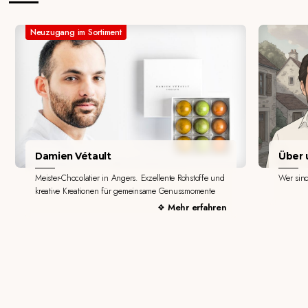
Neuzugang im Sortiment
Damien Vétault
Über u
Meister-Chocolatier in Angers. Exzellente Rohstoffe und
Wer sin
kreative Kreationen für gemeinsame Genussmomente
Mehr erfahren