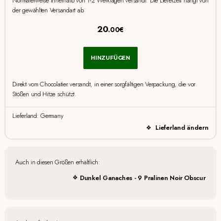
Normalerweise innerhalb von 1-2 Werktagen versandt. Die Lieferzeit hängt von
der gewählten Versandart ab.
20
.00€
HINZUFÜGEN
Direkt vom Chocolatier versandt, in einer sorgfältigen Verpackung, die vor
Stößen und Hitze schützt.
Lieferland: Germany
Lieferland ändern
Auch in diesen Größen erhältlich:
Dunkel Ganaches - 9 Pralinen Noir Obscur