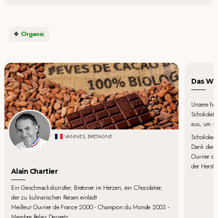
Organic
Das Wor
Unsere han
Schokolate
aus, um si
Schokolade
VANNES, BRETAGNE
Dank diese
Ouvrier de 
der Herste
Alain Chartier
Ein Geschmackskünstler, Bretoner im Herzen, ein Chocolatier,
der zu kulinarischen Reisen einlädt
Meilleur Ouvrier de France 2000 - Champion du Monde 2003 -
Membre Relais Desserts