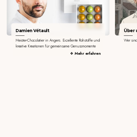
Damien Vétault
Über u
Meister-Chocolatier in Angers. Exzellente Rohstoffe und
Wer sin
kreative Kreationen für gemeinsame Genussmomente
Mehr erfahren