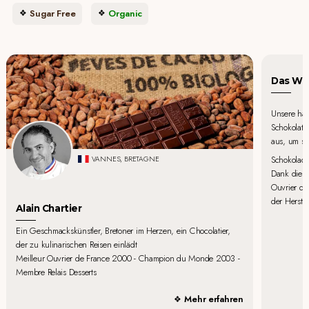
Sugar Free
Organic
Das Wor
Unsere han
Schokolate
aus, um si
Schokolade
VANNES, BRETAGNE
Dank diese
Ouvrier de 
der Herste
Alain Chartier
Ein Geschmackskünstler, Bretoner im Herzen, ein Chocolatier,
der zu kulinarischen Reisen einlädt
Meilleur Ouvrier de France 2000 - Champion du Monde 2003 -
Membre Relais Desserts
Mehr erfahren