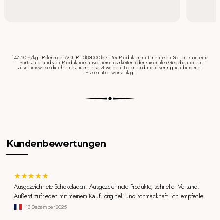
147.50 €/kg - Reference: ACHRT-0183000183 - Bei Produkten mit mehreren Sorten kann eine
Sorte aufgrund von Produktionsunvorhersehbarkeiten oder saisonalen Gegebenheiten
ausnahmsweise durch eine andere ersetzt werden. Fotos sind nicht vertraglich bindend.
Präsentationsvorschlag.
Kundenbewertungen
Ausgezeichnete Schokoladen. Ausgezeichnete Produkte, schneller Versand.
Äußerst zufrieden mit meinem Kauf, originell und schmackhaft. Ich empfehle!
13 Dezember 2025