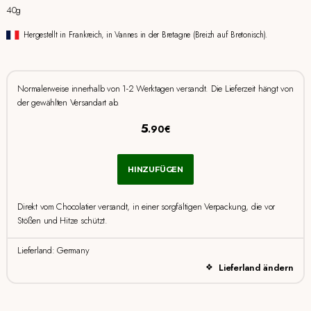
40g
Hergestellt in Frankreich, in Vannes in der Bretagne (Breizh auf Bretonisch).
Normalerweise innerhalb von 1-2 Werktagen versandt. Die Lieferzeit hängt von
der gewählten Versandart ab.
5
.90€
HINZUFÜGEN
Direkt vom Chocolatier versandt, in einer sorgfältigen Verpackung, die vor
Stößen und Hitze schützt.
Lieferland: Germany
Lieferland ändern