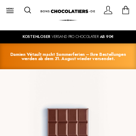
KOSTENLOSER
VERSAND PRO CHOCOLATIER
AB 90€
Damien Vétault macht Sommerferien – Ihre Bestellungen
werden ab dem 31. August wieder versendet.