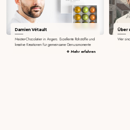
Damien Vétault
Über u
Meister-Chocolatier in Angers. Exzellente Rohstoffe und
Wer sin
kreative Kreationen für gemeinsame Genussmomente
Mehr erfahren