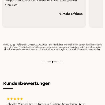
Anspruch an Rohstoffe und Kreativität im Dienst des geteilten
Genusses
Mehr erfahren
96.00 €/kg - Reference: DVTLT-0290000036 - Bei Produkten mit mehreren Sorten kann eine Sorte
aufgrund von Produktionsunvorhersehbarkeiten oder saisonalen Gegebenheiten ausnahmsweise
durch eine andere ersetzt werden. Fotos sind nicht vertraglich bindend. Präsentationsvorschlag.
Kundenbewertungen
Schneller Versand. Sehr zufrieden mit Bertrand-Schokoladen Danke