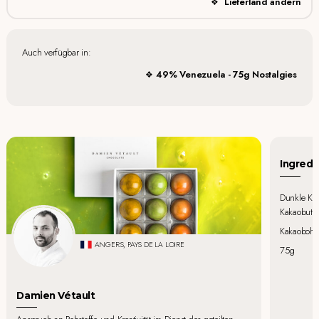
Lieferland ändern
Auch verfügbar in:
49% Venezuela - 75g Nostalgies
Ingredi
Dunkle Kuv
Kakaobutte
Kakaobohne
ANGERS, PAYS DE LA LOIRE
75g
Damien Vétault