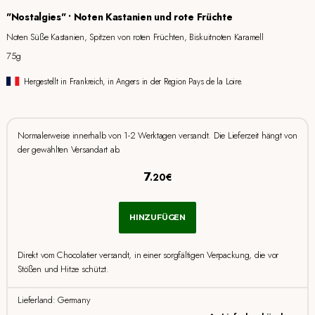
"Nostalgies" • Noten Kastanien und rote Früchte
Noten Süße Kastanien, Spitzen von roten Früchten, Biskuitnoten Karamell
75g
Hergestellt in Frankreich, in Angers in der Region Pays de la Loire.
Normalerweise innerhalb von 1-2 Werktagen versandt. Die Lieferzeit hängt von
der gewählten Versandart ab.
7
.20€
HINZUFÜGEN
Direkt vom Chocolatier versandt, in einer sorgfältigen Verpackung, die vor
Stößen und Hitze schützt.
Lieferland: Germany