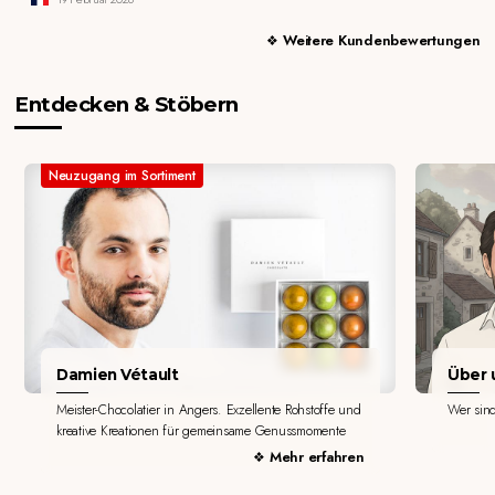
Weitere Kundenbewertungen
Entdecken & Stöbern
Neuzugang im Sortiment
Damien Vétault
Über u
Meister-Chocolatier in Angers. Exzellente Rohstoffe und
Wer sin
kreative Kreationen für gemeinsame Genussmomente
Mehr erfahren