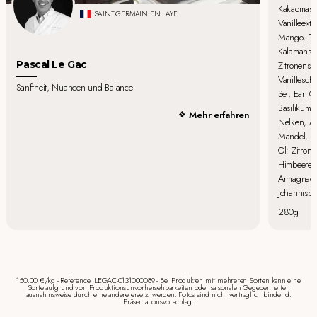
Kakaomasse
SAINT-GERMAIN EN LAYE
Vanilleextr
Mango, Pas
Kalamansi,
Pascal Le Gac
Zitronensch
Vanillescho
Sanftheit, Nuancen und Balance
Sel, Earl G
Basilikum,
Mehr erfahren
Nelken, An
Mandel, Ha
Öl: Zitron
Himbeere, 
Armagnac. 
Johannisbe
280g
150.00 €/kg - Reference: LEGAC-0131000089 - Bei Produkten mit mehreren Sorten kann eine
Sorte aufgrund von Produktionsunvorhersehbarkeiten oder saisonalen Gegebenheiten
ausnahmsweise durch eine andere ersetzt werden. Fotos sind nicht vertraglich bindend.
Präsentationsvorschlag.