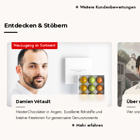
Weitere Kundenbewertungen
Entdecken & Stöbern
Neuzugang im Sortiment
Damien Vétault
Über u
Meister-Chocolatier in Angers. Exzellente Rohstoffe und
Wer sin
kreative Kreationen für gemeinsame Genussmomente
Mehr erfahren