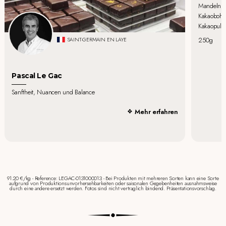
Mandeln, Z
Kakaobohne
Kakaopulver
250g
SAINT-GERMAIN EN LAYE
Pascal Le Gac
Sanftheit, Nuancen und Balance
Mehr erfahren
91.20 €/kg - Reference: LEGAC-0131000013 - Bei Produkten mit mehreren Sorten kann eine Sorte
aufgrund von Produktionsunvorhersehbarkeiten oder saisonalen Gegebenheiten ausnahmsweise
durch eine andere ersetzt werden. Fotos sind nicht vertraglich bindend. Präsentationsvorschlag.