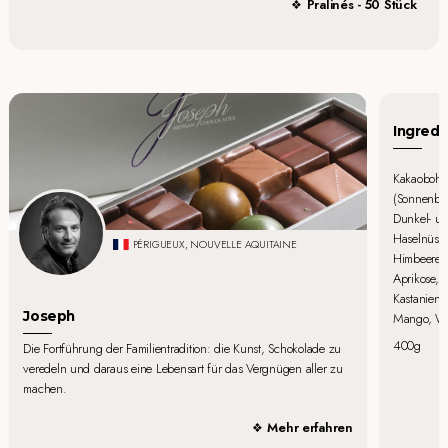
Pralinés - 50 Stück
Ingredi
Kakaobohne
(Sonnenblum
Dunkel- un
Haselnüsse
PÉRIGUEUX, NOUVELLE AQUITAINE
Himbeeren,
Aprikose, 
Kastanienh
Joseph
Mango, Wh
400g
Die Fortführung der Familientradition: die Kunst, Schokolade zu
veredeln und daraus eine Lebensart für das Vergnügen aller zu
machen.
Mehr erfahren