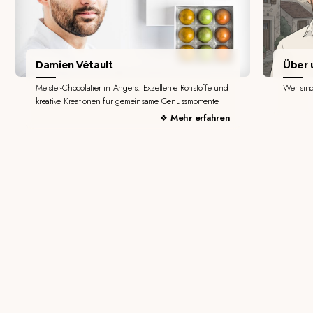
Damien Vétault
Über u
Meister-Chocolatier in Angers. Exzellente Rohstoffe und
Wer sin
kreative Kreationen für gemeinsame Genussmomente
Mehr erfahren