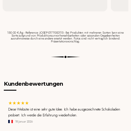
150.00 €/kg - Reference: JOSEP-0177000115 - Bei Produkten mit mehreren Sorten kann eine
Sorte aufgrund von Produktionsunvorhersehbarkeiten oder saisonalen Gegebenheiten
ausnahmsweise durch eine andere ersetzt werden. Fotos sind nicht vertraglich bindend.
Präsentationsvorschlag.
Kundenbewertungen
Diese Website ist eine sehr gute Idee. Ich habe ausgezeichnete Schokoladen
probiert. Ich werde die Erfahrung wiederholen.
18 Januar 2026