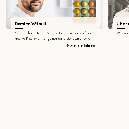
Damien Vétault
Über u
Meister-Chocolatier in Angers. Exzellente Rohstoffe und
Wer sin
kreative Kreationen für gemeinsame Genussmomente
Mehr erfahren