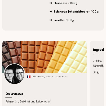
Himbeere - 100g
Schwarze Johannisbeere - 100g
Limette - 100g
Ingredi
Zutaten: Zu
Farbstoff.
100g
LAMORLAYE, HAUTS DE FRANCE
Delaveaux
Feingefühl, Subtilität und Leidenschaft