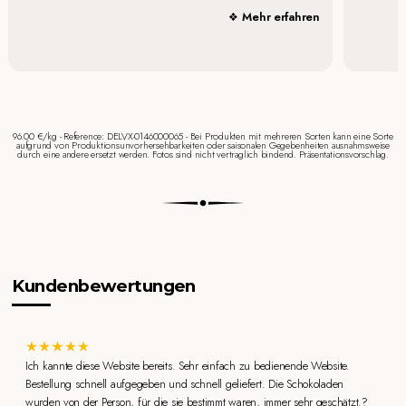
Mehr erfahren
96.00 €/kg - Reference: DELVX-0146000065 - Bei Produkten mit mehreren Sorten kann eine Sorte
aufgrund von Produktionsunvorhersehbarkeiten oder saisonalen Gegebenheiten ausnahmsweise
durch eine andere ersetzt werden. Fotos sind nicht vertraglich bindend. Präsentationsvorschlag.
Kundenbewertungen
Ich kannte diese Website bereits. Sehr einfach zu bedienende Website.
Bestellung schnell aufgegeben und schnell geliefert. Die Schokoladen
wurden von der Person, für die sie bestimmt waren, immer sehr geschätzt.?