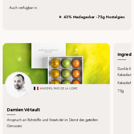
Auch verfügbar in:
43% Madagaskar - 75g Nostalgies
Ingredi
Dunkle Kuv
Kakaobutte
Kakaobohne
ANGERS, PAYS DE LA LOIRE
75g
Damien Vétault
Anspruch an Rohstoffe und Kreativität im Dienst des geteilten
Genusses