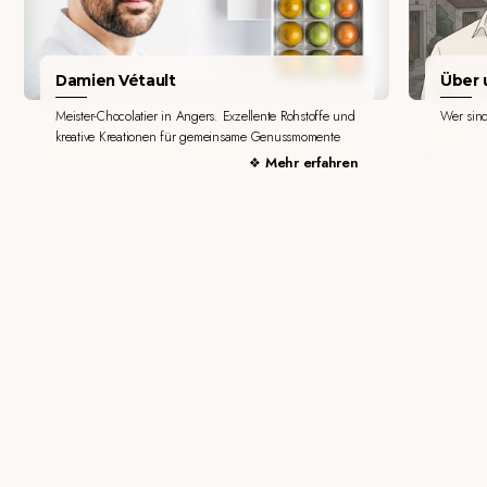
Damien Vétault
Über u
Meister-Chocolatier in Angers. Exzellente Rohstoffe und
Wer sin
kreative Kreationen für gemeinsame Genussmomente
Mehr erfahren