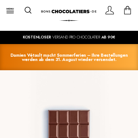
KOSTENLOSER
VERSAND PRO CHOCOLATIER
AB 90€
Damien Vétault macht Sommerferien – Ihre Bestellungen
werden ab dem 31. August wieder versendet.