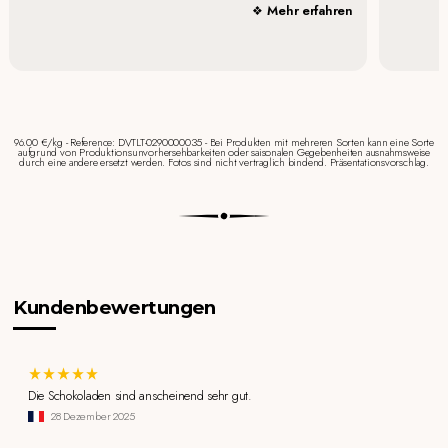
Mehr erfahren
96.00 €/kg - Reference: DVTLT-0290000035 - Bei Produkten mit mehreren Sorten kann eine Sorte
aufgrund von Produktionsunvorhersehbarkeiten oder saisonalen Gegebenheiten ausnahmsweise
durch eine andere ersetzt werden. Fotos sind nicht vertraglich bindend. Präsentationsvorschlag.
Kundenbewertungen
Die Schokoladen sind anscheinend sehr gut.
28 Dezember 2025