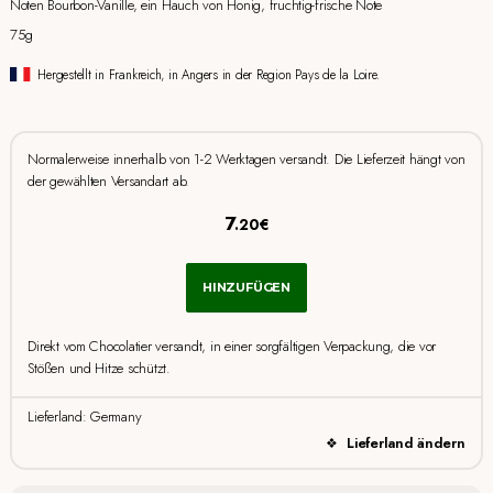
Noten Bourbon-Vanille, ein Hauch von Honig, fruchtig-frische Note
75g
Hergestellt in Frankreich, in Angers in der Region Pays de la Loire.
Normalerweise innerhalb von 1-2 Werktagen versandt. Die Lieferzeit hängt von
der gewählten Versandart ab.
7
.20€
HINZUFÜGEN
Direkt vom Chocolatier versandt, in einer sorgfältigen Verpackung, die vor
Stößen und Hitze schützt.
Lieferland: Germany
Lieferland ändern