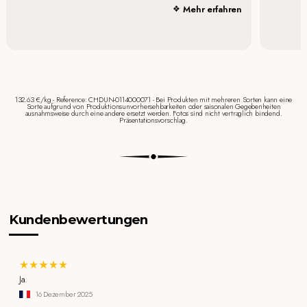
Mehr erfahren
132.63 €/kg - Reference: CHDUN-0114000071 - Bei Produkten mit mehreren Sorten kann eine
Sorte aufgrund von Produktionsunvorhersehbarkeiten oder saisonalen Gegebenheiten
ausnahmsweise durch eine andere ersetzt werden. Fotos sind nicht vertraglich bindend.
Präsentationsvorschlag.
Kundenbewertungen
Ja.
16 Dezember 2025