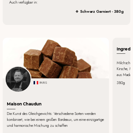
Auch verfügbar in:
Schwarz Garniert - 380g
Ingredi
Milchschok
Kirsche, Ma
aus Madaga
380g
PARIS
Maison Chaudun
Die Kunst des Gleichgewichts: Verschiedene Sorten werden
kombiniert, wie bei einem großen Bordeaux, um eine einzigartige
und harmonische Mischung zu schaffen