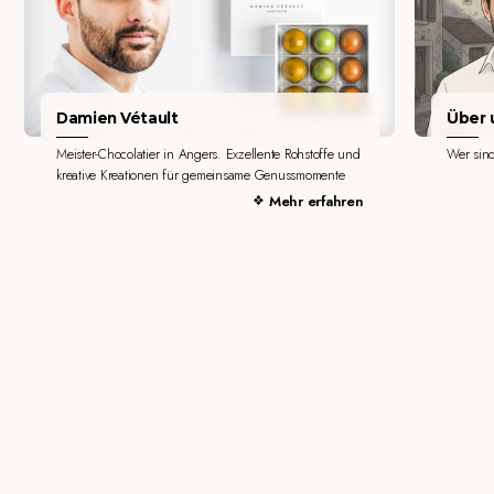
Damien Vétault
Über u
Meister-Chocolatier in Angers. Exzellente Rohstoffe und
Wer sin
kreative Kreationen für gemeinsame Genussmomente
Mehr erfahren