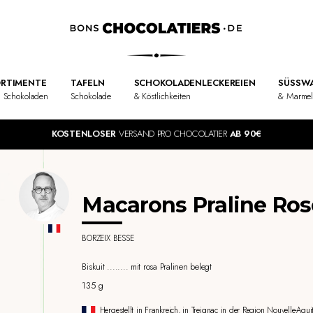
RTIMENTE
TAFELN
SCHOKOLADENLECKEREIEN
SÜSSWA
 Schokoladen
Schokolade
& Köstlichkeiten
& Marme
KOSTENLOSER
VERSAND PRO CHOCOLATIER
AB 90€
Macarons Praline Ros
BORZEIX BESSE
Biskuit ........ mit rosa Pralinen belegt
135 g
Hergestellt in Frankreich, in Treignac in der Region Nouvelle-Aquit