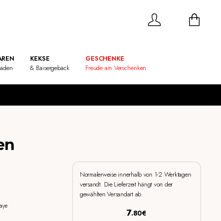
REN
KEKSE
GESCHENKE
laden
& Baisergebäck
Freude am Verschenken
en
Normalerweise innerhalb von 1-2 Werktagen
versandt. Die Lieferzeit hängt von der
gewählten Versandart ab.
Laye
7
.80€