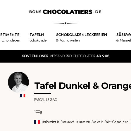
RTIMENTE
TAFELN
SCHOKOLADENLECKEREIEN
SÜSSWA
 Schokoladen
Schokolade
& Köstlichkeiten
& Marme
KOSTENLOSER
VERSAND PRO CHOCOLATIER
AB 90€
Tafel Dunkel & Orang
PASCAL LE GAC
100g
Vorbereitet in Frankreich in unserem Atelier in Saint Germain en 