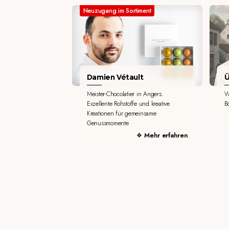
Neuzugang im Sortiment
Damien Vétault
Ü
Meister-Chocolatier in Angers.
W
Exzellente Rohstoffe und kreative
B
Kreationen für gemeinsame
Genussmomente
Mehr erfahren