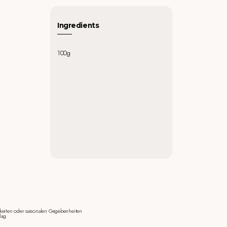
Ingredients
100g
keiten oder saisonalen Gegebenheiten
lag.