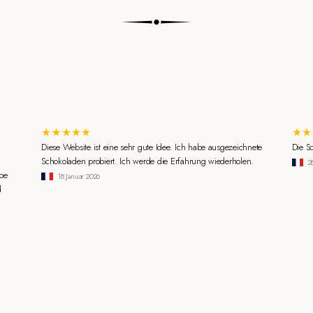
Diese Website ist eine sehr gute Idee. Ich habe ausgezeichnete
Die S
Schokoladen probiert. Ich werde die Erfahrung wiederholen.
2
be
18 Januar 2026
d