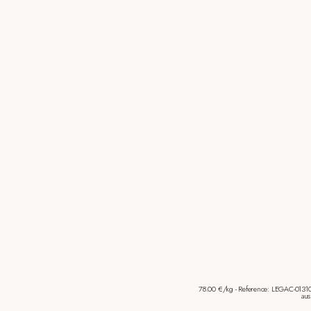
78.00 €/kg - Reference: LEGAC-01310
aus