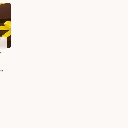
en
en