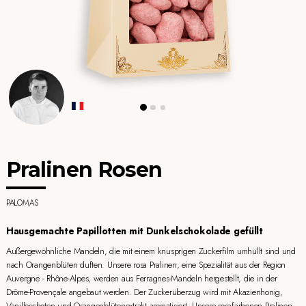
Pralinen Rosen
PALOMAS
Hausgemachte Papillotten mit Dunkelschokolade gefüllt
Außergewöhnliche Mandeln, die mit einem knusprigen Zuckerfilm umhüllt sind und
nach Orangenblüten duften. Unsere rosa Pralinen, eine Spezialität aus der Region
Auvergne - Rhône-Alpes, werden aus Ferragnes-Mandeln hergestellt, die in der
Drôme-Provençale angebaut werden. Der Zuckerüberzug wird mit Akazienhonig,
Vanilleschoten und Orangenblütenextrakt aromatisiert. Unsere rosafarbenen Pralinen