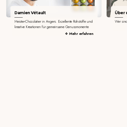
Damien Vétault
Über u
Meister-Chocolatier in Angers. Exzellente Rohstoffe und
Wer sin
kreative Kreationen für gemeinsame Genussmomente
Mehr erfahren