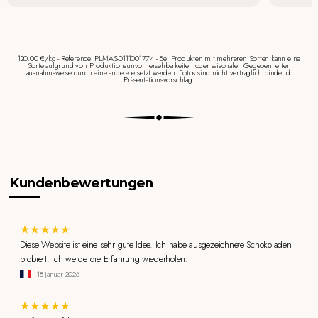
120.00 €/kg - Reference: PLMAS-0111001774 - Bei Produkten mit mehreren Sorten kann eine
Sorte aufgrund von Produktionsunvorhersehbarkeiten oder saisonalen Gegebenheiten
ausnahmsweise durch eine andere ersetzt werden. Fotos sind nicht vertraglich bindend.
Präsentationsvorschlag.
Kundenbewertungen
Diese Website ist eine sehr gute Idee. Ich habe ausgezeichnete Schokoladen
probiert. Ich werde die Erfahrung wiederholen.
18 Januar 2026