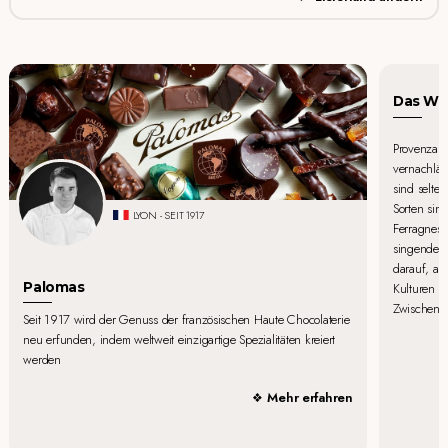
Das Wor
Provenzali
vernachläs
sind selten
Sorten sin
LYON - SEIT 1917
Ferragnes,
singenden
darauf, an
Palomas
Kulturen m
Zwischenhä
Seit 1917 wird der Genuss der französischen Haute Chocolaterie
neu erfunden, indem weltweit einzigartige Spezialitäten kreiert
werden
Mehr erfahren