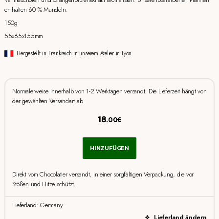
enthalten 60 % Mandeln.
150g
55x65x155mm
Hergestellt in Frankreich in unserem Atelier in Lyon
Normalerweise innerhalb von 1-2 Werktagen versandt. Die Lieferzeit hängt von
der gewählten Versandart ab.
18
.00€
HINZUFÜGEN
Direkt vom Chocolatier versandt, in einer sorgfältigen Verpackung, die vor
Stößen und Hitze schützt.
Lieferland: Germany
Lieferland ändern