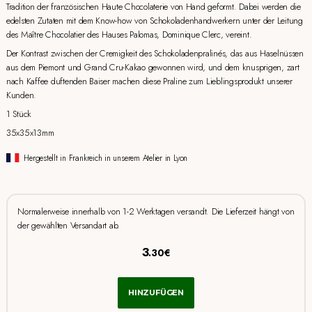
Tradition der französischen Haute Chocolaterie von Hand geformt. Dabei werden die
edelsten Zutaten mit dem Know-how von Schokoladenhandwerkern unter der Leitung
des Maître Chocolatier des Hauses Palomas, Dominique Clerc, vereint.
Der Kontrast zwischen der Cremigkeit des Schokoladenpralinés, das aus Haselnüssen
aus dem Piemont und Grand Cru-Kakao gewonnen wird, und dem knusprigen, zart
nach Kaffee duftenden Baiser machen diese Praline zum Lieblingsprodukt unserer
Kunden.
1 Stück
35x35x13mm
Hergestellt in Frankreich in unserem Atelier in Lyon
Normalerweise innerhalb von 1-2 Werktagen versandt. Die Lieferzeit hängt von
der gewählten Versandart ab.
3
.30€
HINZUFÜGEN