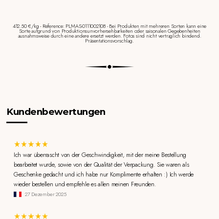
412.50 €/kg - Reference: PLMAS-0111002108 - Bei Produkten mit mehreren Sorten kann eine
Sorte aufgrund von Produktionsunvorhersehbarkeiten oder saisonalen Gegebenheiten
ausnahmsweise durch eine andere ersetzt werden. Fotos sind nicht vertraglich bindend.
Präsentationsvorschlag.
Kundenbewertungen
Ich war überrascht von der Geschwindigkeit, mit der meine Bestellung
bearbeitet wurde, sowie von der Qualität der Verpackung. Sie waren als
Geschenke gedacht und ich habe nur Komplimente erhalten :) Ich werde
wieder bestellen und empfehle es allen meinen Freunden.
27 Dezember 2025