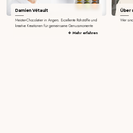
Damien Vétault
Über u
Meister-Chocolatier in Angers. Exzellente Rohstoffe und
Wer sin
kreative Kreationen für gemeinsame Genussmomente
Mehr erfahren