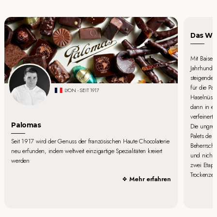
Das Wor
Mit Baiser
Jahrhundert
steigender
für die Pa
LYON - SEIT 1917
Haselnüssen
dann in ei
verfeinert
Palomas
Die ungrei
Palets de F
Seit 1917 wird der Genuss der französischen Haute Chocolaterie
Beherrschu
neu erfunden, indem weltweit einzigartige Spezialitäten kreiert
und nicht 
werden
zwei Etap
Trockenzeit
Mehr erfahren