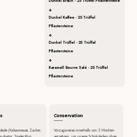
Dunkel Braun - 25 Trüffel Pflastersteine
Dunkel Kaffee - 25 Trüffel
Pflastersteine
Dunkel Trüffel - 25 Trüffel
Pflastersteine
Karamell Beurre Salé - 25 Trüffel
Pflastersteine
s
Conservation
kolade (Kakaomasse, Zucker,
Vorzugsweise innerhalb von 3 Wochen
ulgator: Sojalecithin,
verzehren, um unsere Schokoladen ohne