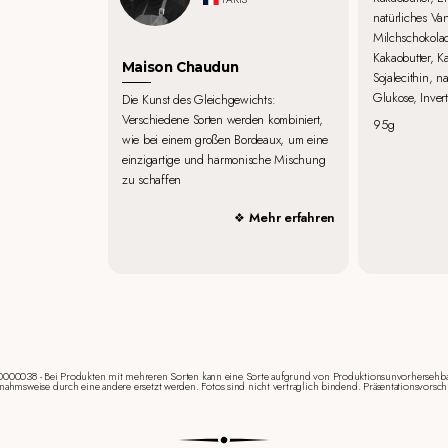
natürliches Van
Milchschokolad
Kakaobutter, K
Maison Chaudun
Sojalecithin, n
Glukose, Inve
Die Kunst des Gleichgewichts:
Verschiedene Sorten werden kombiniert,
95g
wie bei einem großen Bordeaux, um eine
einzigartige und harmonische Mischung
zu schaffen
Mehr erfahren
00038 - Bei Produkten mit mehreren Sorten kann eine Sorte aufgrund von Produktionsunvorhersehba
nahmsweise durch eine andere ersetzt werden. Fotos sind nicht vertraglich bindend. Präsentationsvorsch