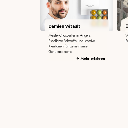
Damien Vétault
Ü
Meister-Chocolatier in Angers.
W
Exzellente Rohstoffe und kreative
B
Kreationen für gemeinsame
Genussmomente
Mehr erfahren