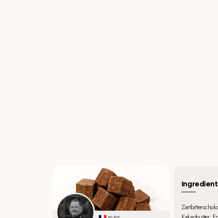
Ingredient
Zartbitterscho
Kakaobutter, Em
PARIS