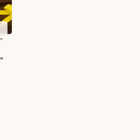
en
en