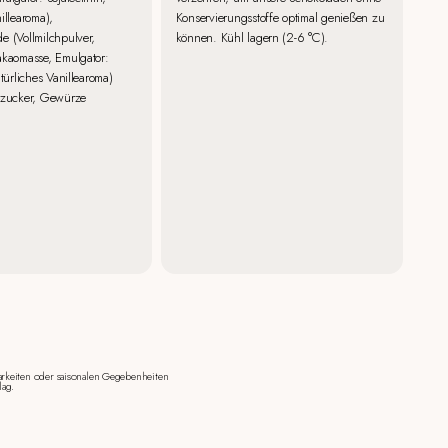
illearoma),
Konservierungsstoffe optimal genießen zu
e (Vollmilchpulver,
können. Kühl lagern (2-6 °C).
akaomasse, Emulgator:
atürliches Vanillearoma)
rtzucker, Gewürze
rkeiten oder saisonalen Gegebenheiten
lag.