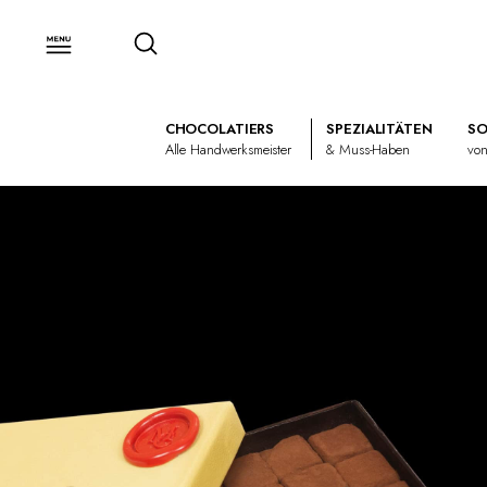
CHOCOLATIERS
SPEZIALITÄTEN
SO
Alle Handwerksmeister
& Muss-Haben
von