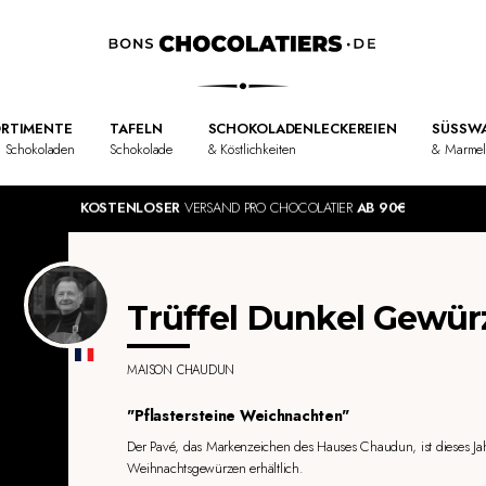
RTIMENTE
TAFELN
SCHOKOLADENLECKEREIEN
SÜSSWA
 Schokoladen
Schokolade
& Köstlichkeiten
& Marme
KOSTENLOSER
VERSAND PRO CHOCOLATIER
AB 90€
Trüffel Dunkel Gewür
MAISON CHAUDUN
"Pflastersteine Weichnachten"
Der Pavé, das Markenzeichen des Hauses Chaudun, ist dieses Jah
Weihnachtsgewürzen erhältlich.