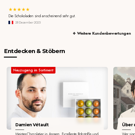
Die Schokoladen sind anscheinend sehr gut.
28 Dezember 2025
Weitere Kundenbewertungen
Entdecken & Stöbern
Neuzugang im Sortiment
Damien Vétault
Über u
Meister-Chocolatier in Angers. Exzellente Rohstoffe und
Wer sin