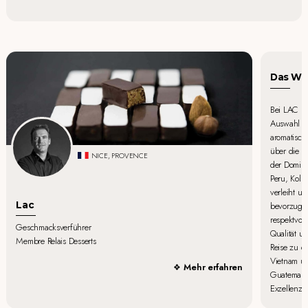
Das Wor
Bei LAC be
Auswahl de
aromatisch
über die 
NICE, PROVENCE
der Domini
Peru, Kol
verleiht un
Lac
bevorzugen
respektvol
Geschmacksverführer
Qualität u
Membre Relais Desserts
Reise zu d
Vietnam un
Mehr erfahren
Guatemalas
Exzellenz i