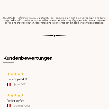
83.00 €/kg - Reference: PALAC-0121000133 - Bei Produkten mit mehreren Sorten kann eine Sorte
aufgrund von Produktionsunvorhersehbarkeiten oder saisonalen Gegebenheiten ausnahmsweise
durch eine andere ersetzt werden. Fotos sind nicht vertraglich bindend. Präsentationsvorschlag.
Kundenbewertungen
Einfach perfekt!!
1 Januar 2026
Perfekt perfekt
13 Oktober 2025