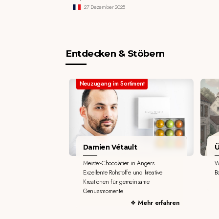
27 Dezember 2025
Entdecken & Stöbern
Neuzugang im Sortiment
Damien Vétault
Ü
Meister-Chocolatier in Angers.
W
Exzellente Rohstoffe und kreative
B
Kreationen für gemeinsame
Genussmomente
Mehr erfahren