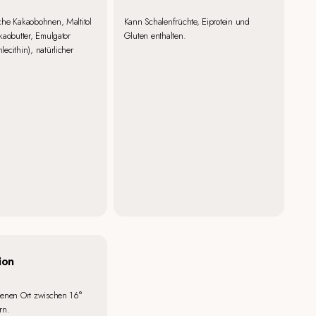
che Kakaobohnen, Maltitol
Kann Schalenfrüchte, Eiprotein und
kaobutter, Emulgator
Gluten enthalten.
ecithin), natürlicher
ion
kenen Ort zwischen 16°
rn.