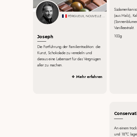
Südamerikanis
(aus Malz), Ka
PÉRIGUEUX, NOUVELLE AQUITAINE
(Sonnenblumenl
Vanilleextrakt.
100g
Joseph
Die Fortführung der Familientradition: die
Kunst, Schokolade zu veredeln und
daraus eine Lebensart für das Vergnügen
aller zu machen.
Mehr erfahren
Conservat
An einem troc
und 18°C lage