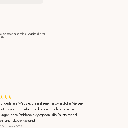
eiten oder saisonalen Gegebenheiten
lag.
gut gestaltete Website, die mehrere handwerkliche Meister-
latiers vereint. Einfach zu bedienen, ich habe meine
llungen ohne Probleme aufgegeben. die Pakete schnell
en. und letztere, versandt
0 Dezember 2025