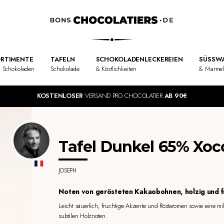
RTIMENTE
TAFELN
SCHOKOLADENLECKEREIEN
SÜSSWA
 Schokoladen
Schokolade
& Köstlichkeiten
& Marme
KOSTENLOSER
VERSAND PRO CHOCOLATIER
AB 90€
Tafel Dunkel 65% Xoc
JOSEPH
Noten von gerösteten Kakaobohnen, holzig und f
Leicht säuerlich, fruchtige Akzente und Röstaromen sowie eine mild
subtilen Holznoten.