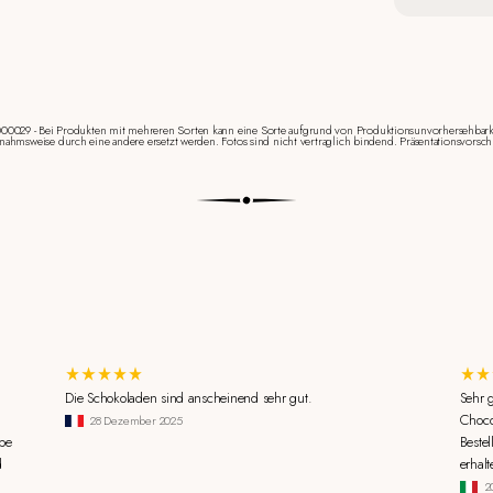
000029 - Bei Produkten mit mehreren Sorten kann eine Sorte aufgrund von Produktionsunvorhersehbark
nahmsweise durch eine andere ersetzt werden. Fotos sind nicht vertraglich bindend. Präsentationsvorsch
Die Schokoladen sind anscheinend sehr gut.
Sehr 
Choco
28 Dezember 2025
be
Beste
d
erhalt
2