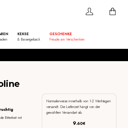
REN
KEKSE
GESCHENKE
laden
& Baisergebäck
Freude am Verschenken
oline
Normalerweise innerhalb von 1-2 Werktagen
versandt. Die Lieferzeit hängt von der
ruchtig
gewählten Versandart ab.
e Bitterkeit mit
9
.60€