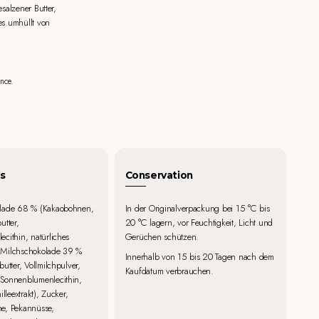
salzener Butter,
es umhüllt von
nce.
s
Conservation
lade 68 % (Kakaobohnen,
In der Originalverpackung bei 15 °C bis
utter,
20 °C lagern, vor Feuchtigkeit, Licht und
cithin, natürliches
Gerüchen schützen.
), Milchschokolade 39 %
Innerhalb von 15 bis 20 Tagen nach dem
utter, Vollmilchpulver,
Kaufdatum verbrauchen.
Sonnenblumenlecithin,
illeextrakt), Zucker,
e, Pekannüsse,