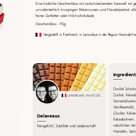
Eine köstliche Geschenkbox mit zartschmelzendem Karamell mit ge
unwiderstehlich knusprigen Pekannüssen und Mandelpraliné, all
feiner Zartbitter- oder Milchschokolade.
Geschenkbox - 90g
Hergestellt in Frankreich, in Lamorlaye in der Region Hauts-de-Fra
Ingredient
Dunkel Schoko
Zucker, Kakaob
LAMORLAYE, HAUTS DE FRANCE
Sonnenblumenle
Vanilleextrakt
(Zucker, Kakaob
Delaveaux
Kakaobohnen, 
natürliches Van
Feingefühl, Subtilität und Leidenschaft
Mandeln, Sahn