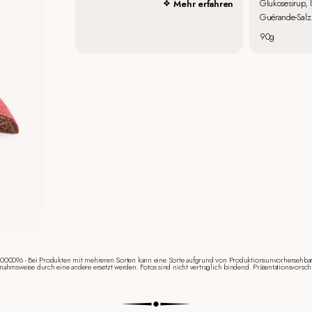
Glukosesirup, l
Mehr erfahren
Guérande-Salz
90g
000096 - Bei Produkten mit mehreren Sorten kann eine Sorte aufgrund von Produktionsunvorhersehbar
nahmsweise durch eine andere ersetzt werden. Fotos sind nicht vertraglich bindend. Präsentationsvorsch