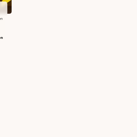
en
en