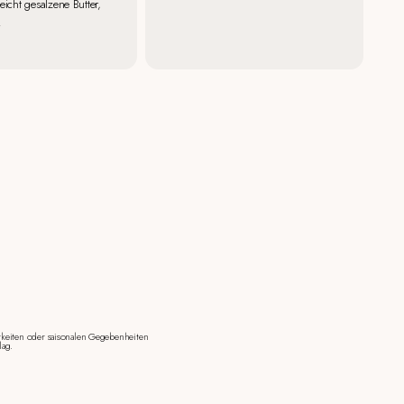
eicht gesalzene Butter,
.
keiten oder saisonalen Gegebenheiten
lag.