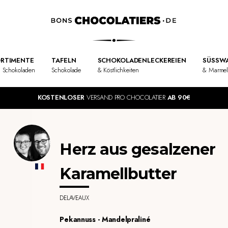
RTIMENTE
TAFELN
SCHOKOLADENLECKEREIEN
SÜSSWA
 Schokoladen
Schokolade
& Köstlichkeiten
& Marme
KOSTENLOSER
VERSAND PRO CHOCOLATIER
AB 90€
Herz aus gesalzener
Karamellbutter
DELAVEAUX
Pekannuss - Mandelpraliné