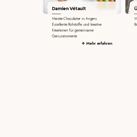
Damien Vétault
Ü
Meister-Chocolatier in Angers.
W
Exzellente Rohstoffe und kreative
B
Kreationen für gemeinsame
Genussmomente
Mehr erfahren