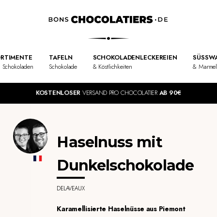
RTIMENTE
TAFELN
SCHOKOLADENLECKEREIEN
SÜSSWA
 Schokoladen
Schokolade
& Köstlichkeiten
& Marme
KOSTENLOSER
VERSAND PRO CHOCOLATIER
AB 90€
Haselnuss mit
Dunkelschokolade
DELAVEAUX
Karamellisierte Haselnüsse aus Piemont