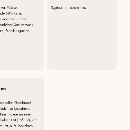
ker, Wasser,
Sojalecithin, Schalenfrucht
ade 68% Kakao(
kaobutter, Zucker,
atürliches Vanillearoma)
um, Schellackgummi
ion
en vollen Geschmack
oladen zu bewahren,
Ihnen, diese an einem
kühlen Ort (16°-18°), vor
hützt, aufzubewahren.