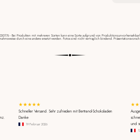
000176 - Bei Produkten mit mehreren Sorten kann eine Sorte aufgrund von Produktionsunvorhersehbar
nahmsweise durch eine andere ersetzt werden. Fotos sind nicht vertraglich bindend. Präsentationsvorsch
Schneller Versand. Sehr zufrieden mit Bertrand-Schokoladen
Ausge
nz.
Danke
schne
und s
19 Februar 2026
1