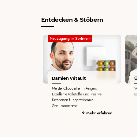
Entdecken & Stöbern
Neuzugang im Sortiment
Damien Vétault
Ü
Meister-Chocolatier in Angers.
W
Exzellente Rohstoffe und kreative
B
Kreationen für gemeinsame
Genussmomente
Mehr erfahren