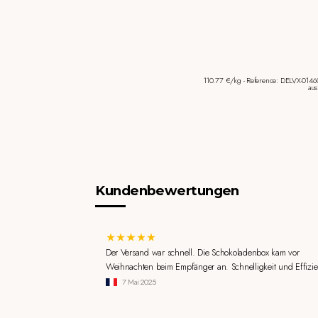
110.77 €/kg - Reference: DELVX-0146
aus
Kundenbewertungen
Der Versand war schnell. Die Schokoladenbox kam vor
Weihnachten beim Empfänger an. Schnelligkeit und Effizie
7 Mai 2025