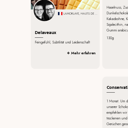
Haselnuss, Zuc
Dunkelschokol
LAMORLAYE, HAUTS DE FRANCE
Kakaobohne, Ka
Sojalecithin, n
Gummi arabic
Delaveaux
130g
Feingefühl, Subtilität und Leidenschaft
Mehr erfahren
Conservat
1 Monat. Um d
unserer Schok
empfehlen wir 
trockenen und 
Gerüchen gesc