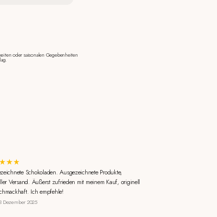
keiten oder saisonalen Gegebenheiten
lag.
zeichnete Schokoladen. Ausgezeichnete Produkte,
ller Versand. Äußerst zufrieden mit meinem Kauf, originell
chmackhaft. Ich empfehle!
3 Dezember 2025