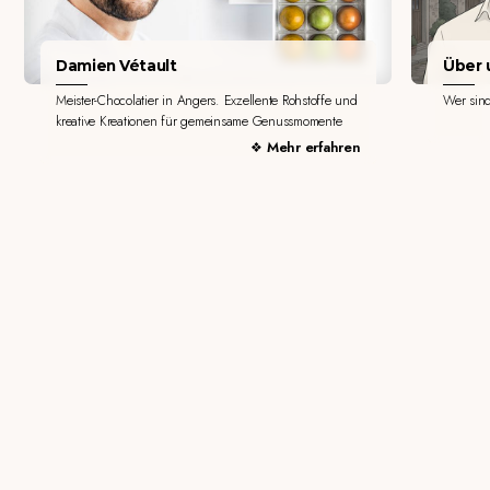
Damien Vétault
Über u
Meister-Chocolatier in Angers. Exzellente Rohstoffe und
Wer sin
kreative Kreationen für gemeinsame Genussmomente
Mehr erfahren