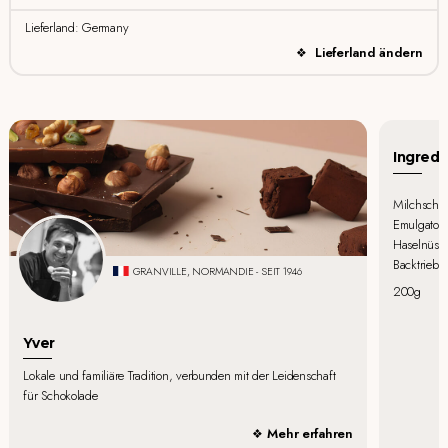
Lieferland: Germany
Lieferland ändern
Ingredi
Milchschok
Emulgator: 
Haselnüsse
Backtriebmi
GRANVILLE, NORMANDIE - SEIT 1946
200g
Yver
Lokale und familiäre Tradition, verbunden mit der Leidenschaft
für Schokolade
Mehr erfahren