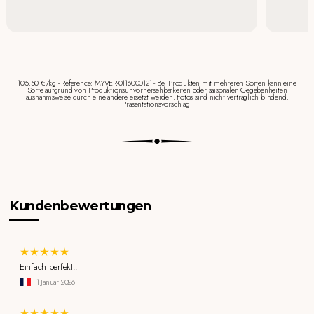
105.50 €/kg - Reference: MYVER-0116000121 - Bei Produkten mit mehreren Sorten kann eine
Sorte aufgrund von Produktionsunvorhersehbarkeiten oder saisonalen Gegebenheiten
ausnahmsweise durch eine andere ersetzt werden. Fotos sind nicht vertraglich bindend.
Präsentationsvorschlag.
Kundenbewertungen
Einfach perfekt!!
1 Januar 2026