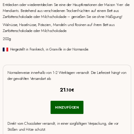
Entdecken oder wiederentdecken Sie eine der Hauptkreationen der Maison Yver: die
Mendiants. Bestehend aus verschiedenen Trockenfrüchten auf einem Bett aus
Zartbitterschokolade oder Milchschokolade – genießen Sie sie ohne Mäßigung!
Walnüsse, Haselnüsse, Pistazien, Mandeln und Rosinen auf ihrem Bett aus
Zartbitterschokolade oder Milchschokolade.
200g
Hergestellt in Frankreich, in Granville in der Normandie.
Normalerweise innerhalb von 1-2 Werktagen versandt. Die Lieferzeit hängt von
der gewählten Versandart ab.
21
.10€
HINZUFÜGEN
Direkt vom Chocolatier versandt, in einer sorgfältigen Verpackung, die vor
Stößen und Hitze schützt.