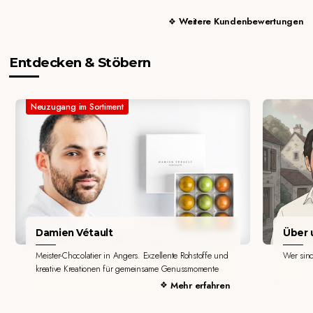
Weitere Kundenbewertungen
Entdecken & Stöbern
Neuzugang im Sortiment
Damien Vétault
Über u
Meister-Chocolatier in Angers. Exzellente Rohstoffe und
Wer sin
kreative Kreationen für gemeinsame Genussmomente
Mehr erfahren