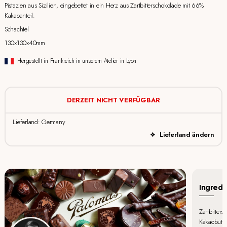
Pistazien aus Sizilien, eingebettet in ein Herz aus Zartbitterschokolade mit 66%
Kakaoanteil.
Schachtel
130x130x40mm
Hergestellt in Frankreich in unserem Atelier in Lyon
DERZEIT NICHT VERFÜGBAR
Lieferland: Germany
Lieferland ändern
Ingredi
Zartbitter
Kakaobutte