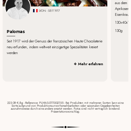
aus dem Pi
Aprikosen,
LYON - SEIT 1917
Eisenkraut
130x40x1
130g
Palomas
Seit 1917 wird der Genuss der französischen Haute Chocolaterie
neu erfunden, indem weltweit einzigartige Spezialitäten kreiert
werden
Mehr erfahren
223.08 €/kg - Reference: PLMAS-0111002155 - Bei Produkten mit mehreren Sorten kann eine
Sorte aufgrund von Produktionsunvorhersehbarkeiten oder saisonalen Gegebenheiten
ausnahmsweise durch eine andere ersetzt werden. Fotos sind nicht vertraglich bindend.
Präsentationsvorschlag.